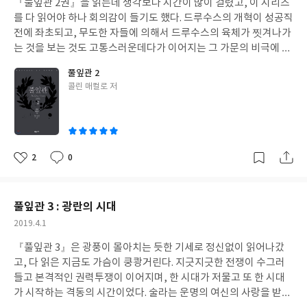
『풀잎관 2권』을 읽는데 생각보다 시간이 많이 걸렸고, 이 시리즈
일
듯했다. 더구나 지금 『마스터스 오브 로마』 시리즈를 읽고 있는
반대도 힘을 발휘하지 못했으니 로마는 점점 보수적이고 국수적인
를 다 읽어야 하나 회의감이 들기도 했다. 드루수스의 개혁이 성공직
터라 이곳에 뿌려졌을 에트루리아와 로마 병사들의 피의 아우성이
정치인들이 득세하게 된다. 루푸스의 조카인 드루수스도 집안여성
전에 좌초되고, 무도한 자들에 의해서 드루수스의 육체가 찟겨나가
들리는 듯했다. 셋째날 부터는 피렌체의 지리도 어느 정도 알게 되어
들이 겪는 고통과 이탈리아 친구들의 절망을 바라보며 점차 자신의
는 것을 보는 것도 고통스러운데다가 이어지는 그 가문의 비극에 진
이 책을 들고 다니며 산 로렌초 성당과 부속 도서관을 둘러보았고,
정치적 입장을 확고히 해나간다. 동방원정으로 명예와 재물, 게다가
이 다 빠져나간 탓이었다. 그토록 조심스럽고 합리적으로 개혁을 이
산타 마리아 델 피오레 대성당의 그 유명한 브루넬레스키의 돔에 올
풀잎관 2
가장 위대한 자가 될거라는 예언까지 얻게된 술라의 앞날에는 어떠
루고자 노심초사했고, 원로원 보수층의 굳은 마음도 열어 지지를 얻
라갔다가 산 조반니 세례당에서 한적한 시간을 보냈다. 아카데미아
글
콜린 매컬로 저
한 일들이 펼쳐질까? 아우렐리아의 아들 카이사르도 천하의 영재
었건만, 너무 안일했던 것일까? 그라쿠스형제들과 같은 최후를 맞
쓴
갤러리에서 엄청난 대기 시간과 시장통같이 붐비던 관람분위기는
자질을 드러내며 주목을 끌기 시작한다. 『로마의 일인자』 시리즈
게 되었으니 말이다. 드루수스의 죽음으로 평화보다는 전쟁이 일상
이
지금 생각해도 안타깝다. 숙소가 산타 마리아 노벨라 성당앞에 있었
만 읽고 좀 쉬려고 했는데 반사적으로 『풀잎관』 시리즈를 시작하
인 시대가 또 도래했다. 전쟁은 정말 지긋지긋하고, 어리석은데다
는데 마사초의 그림을 보지 못한 것은 아쉽기만 하다. 다음에 기회가
게 되었다. 원래 역사소설을 좋아하기도 하지만 저자가 손으로 직접
사리사욕만 챙기는 무능한 지도자들때문에 벌어지는 무고한 병사
허락된다면 산타 마리아 노벨라 성당과 바르젤로 미술관을 가고,
그린 인물화와 지도를 보면 이 작품에 쏟은 저자의 열정을 새삼 느끼
들과 백성들의 희생은 진저리가 날 지경이다. 그나마 마리우스가 북
2
0
「체나콜로 순례길 : 최후의 만찬을 찾아서」를 따라 순례자의 마음
좋
댓
작
게 된다. 생생하게 살아나는 인물들의 뜨거운 이야기에 매료되어 이
부에서 승리를 거두고, 술라는 남부에서 승리를 거두며 그토록 염원
아
글
성
을 느껴보고 싶다.
러다가 『마스터스 오브 로마』 시리즈를 다 읽게되는 것 아닌지 모
하던 풀잎관을 쓰게 되었다. 마리우스라는 큰 나무 그늘에 가리워지
요
일
르겠다.
내던 술라가 뇌졸중으로 다시 쓰러진 마리우스를 넘어서 로마의 일
풀잎관 3 : 광란의 시대
인자로 향하는 길에 서게 되지만, 술라는 결코 마리우스가 가진 위
작
2019.4.1
대한 정신은 없는 인물로 그려진다. 마리우스 또한 마리우스 2세의
성
집정관 살해 혐의를 덮으려고 데쿠미우스같은 암살자의 손까지 빌
『풀잎관 3』은 광풍이 몰아치는 듯한 기세로 정신없이 읽어나갔
일
리는 모습을 보면 어쩔 수 없는 아버지일 뿐이다. 그에게서 자기 아
고, 다 읽은 지금도 가슴이 쿵쾅거린다. 지긋지긋한 전쟁이 수그러
들들을 사형에 처한 브루투스의 모습을 기대할 수는 없었다. 술라는
들고 본격적인 권력투쟁이 이어지며, 한 시대가 저물고 또 한 시대
풀잎관을 썼고, 집정관이 되었고, 지루한 아내와 이혼하고 부유한
가 시작하는 격동의 시간이었다. 술라는 운명의 여신의 사랑을 받아
달마티카와 결혼까지 했다. 그러나 그는 행복을 알지 못하고, 자신