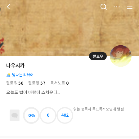
저
장
팔로우
나
의
나우시카
님
대
사
의
빛나는 리뷰어
표
락
사
사
배
56
57
0
팔로워
팔로잉
독서노트
진
경
락
오늘도 별이 바람에 스치운다...
읽는 중
독서 목표
독서모임
내 별점
0%
0
402