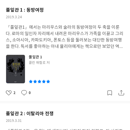
스를 이용하는게 편리해 보였다. 다음날 일일권을 구매하고 처음에
요
일
견하지 못했다고 하니 스파르타쿠스의 놀라운 아내 알루소가 마법
산타 크로체 성당에 내렸다. 성당 앞에는 단테의 조각상이 있었고,
풀잎관 1 : 동방여정
이라도 부렸기를 바라는 심정이 되고 만다. 이전에 유구르타가 지하
성당 내부에 있는 미켈란젤로, 단테, 마키아벨리, 로시니, 갈릴레오
작
2019.3.24
감방에서 아무도 올라올 수 없는 동굴로 뛰어내렸다고만 했던 것 처
등의 묘를 둘러보니 죽은 위인들과 대화하는 기분이 들어 가슴이 먹
성
럼 말이다. 포르투나의 사랑은 받지 못한 이들이지만 작가의 사랑은
먹해졌다. 다시 버스를 타고 미켈란젤로 언덕에서 내렸다. 아마 이
『풀잎관1』에서는 마리우스와 술라의 동방여정이 두 축을 이룬
일
받고 있어서, 일말의 가능성에 대해 독자가 상상할 여지를 남겨놓고
책을 읽지 않았다면 다른 사람들처럼 언덕에서 복제 다비드 청동상
다. 로마의 일인자 자리에서 내려온 마리우스가 가족을 이끌고 그리
있다.
과 사진을 찍고 피렌체 전경을 내려다 보는 걸로 그쳤을텐데 덕분에
스, 소아시아, 카파도키아, 폰토스 등을 둘러보는 대단한 동방여행
산 미니아토 알 몬테 수도원까지 올라갈 수 있었다. 성당 내부를 청
을 한다. 독서를 좋아하는 아내 율리아에게는 책으로만 보았던 역사
소하고 있는 수도사들을 보니 중세도 아닌 시대에 수도사로 서원하
의 현장을 둘러보는 꿈의 여정이고, 마리우스에게는 로마의 위협이
풀잎관 1
고 헌신하는 믿음을 어떻게 갖게 되었을까 신비롭다는 생각까지 들
될 폰토스의 미트리다테스 왕을 파악하는 정찰 여행이다. 이는 장차
글
콜린 매컬로 저
었다. 수도원 뒤에 있는 묘지도 여행자의 감수성을 더욱 자극했다.
카파도키아에서 일어난 반정을 진압하러 출병하는 술라의 동방원
쓴
다음으로는 피티궁전과 보볼리 정원으로 갔는데 피티궁전은 휴관
정에 큰 도움이 된다. 마리우스가 현직에 있지 않았으면서 각지에서
이
이어서 보볼리 정원에서 산책을 즐겼다. 여행자가 아니라면 점심을
극진한 대접을 받고, 술라가 소규모의 병사를 데리고 가서 동방의
들고와서 하루 종일 여유와 휴식을 누릴만한 장소이련만 스치듯 지
군주들을 외교적으로 제압하는 것을 보면 당시 로마, 로마인이 가지
나갈 수 밖에 없었다. 마지막으로 간 피에솔레는 피렌체에서 가장 고
는 광휘가 얼마나 찬란한지 느낄 수 있다. 로마에는 로마 시민권자,
2
0
좋
댓
작
도가 높은 곳이다. 메디치를 비롯해 유서깊은 가문들의 별장이 있었
그 바로 아래 라티움 시민권자가 있는데, 이탈리아 반도에 사는 다
아
글
성
고, 지금도 유럽 상류층이 옛 빌라를 수리해서 별장으로 사용한다고
른 족속들에게는 로마에 대한 세금과 군역의 의무만 있을 뿐 로마인
요
일
할 만큼 고즈넉하고 아름다운 전원의 분위기를 느낄 수 있는 곳이었
들이 누리는 권리를 누릴 수 없다. 이에 대한 반발로 마르시족, 삼니
풀잎관 2 : 이탈리아 전쟁
다. 이곳은 반로마 정서가 강했던 곳으로 에트루리아 신전과 로마 원
움족 등의 이탈리아인들이 인구조사때 로마시민으로 거짓등록해서
작
2019.3.31
형극장 유적이 남아있다. 신전의 제단은 에트루리아식 제단 앞에 로
참정권을 가지려하고, 이들의 시도는 리키니우스-무키우스법에 의
성
마식 제단이 다시 세워져있어서 에트루리아와 로마의 각축을 보는
해 더 큰 탄압으로 돌아와 갈등을 증폭시킨다. 마리우스나 루푸스의