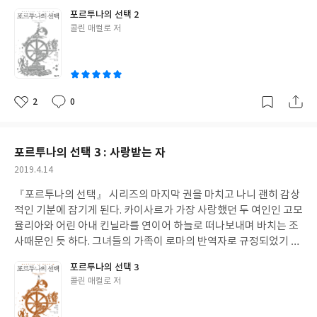
처럼 지고는 못사는 남자들의 권력투쟁은 다음 세대에도 숨막히게
려고 부지런히 달렸다. 자신외에는 아무도 이 일을 할 수 없을 거라
포르투나의 선택 2
이어질 것이다. 운명의 여신의 선택을 받은 자가 누구인지 우리는 이
는 자만심때문이기도 했고 다른 이들에 대한 의심과 불신으로 노심
글
콜린 매컬로 저
미 알고 있지만 말이다. 역사에 만약이라는 가정이 우습지만 마리우
초사했기 때문이기도 했다. 제2의 술라가 나올 수 없도록 대못을 박
쓴
스가 노욕을 부리지 않고 술라를 선선히 인정하고, 카이사르의 존경
는 법을 제정했지만 그 법들이 서로 충돌하기도 했고, 유피테르 대
이
을 받으며 곱게 늙었더라면 모두에게 얼마나 좋았을까.
신관이었던 카이사르가 자신을 해방시킬 수 있는 빈틈도 있었다. 카
이사르가 킨나의 딸인 아내와의 이혼을 거부하면서 술라와 결전을
벌이지만 카이사르가 대신관의 멍에를 벗게된 데에는 카이사르의
2
0
좋
댓
작
용기만 작용했던 것은 아니다. 아우렐리아를 향한 술라의 미묘한 감
아
글
성
정과 카이사르에게서 죽은 아들의 모습을 발견하는 아버지 술라의
요
일
슬픔 덕분이기도 했다. 겉으로 보이는 강철같은 독재관의 모습과 달
포르투나의 선택 3 : 사랑받는 자
리 술라의 속마음은 더욱 피폐해지고 삭막해지며 따뜻한 사랑을 갈
작
2019.4.14
구했던 것 같다. 언제나 비극을 몰고다니는 메트로비오스에게 돌아
성
가고자 했던 것을 보면 말이다. 술라가 그렇다고 사랑받지 못했느냐
『포르투나의 선택』 시리즈의 마지막 권을 마치고 나니 괜히 감상
일
하면 그렇지는 않다. 어려서는 남자들이, 자라서는 여자들이 그에게
적인 기분에 잠기게 된다. 카이사르가 가장 사랑했던 두 여인인 고모
불나방처럼 달려들었지만 술라 본인에게 사람을 사랑할 수 있는 능
율리아와 어린 아내 킨닐라를 연이어 하늘로 떠나보내며 바치는 조
력이 없었던 것 같다. 유일하게 완전한 사랑을 배울 수 있는 기회였
사때문인 듯 하다. 그녀들의 가족이 로마의 반역자로 규정되었기 때
던 아들과의 사랑마저 길게 허락되지 않았으니 인간적으로는 가련
문에 떠들썩한 장례식을 벌이기엔 부담이 컸지만 카이사르는 위험
포르투나의 선택 3
한 인물이었다. 그러나 술라가 그렇고 그런 보통 사람은 아니지 않는
을 무릅쓰고 정성과 진심을 다해서 그녀들의 마지막을 예우했다. 그
글
콜린 매컬로 저
가. 권력의 자리에서 내려온 후 허무와 우울로 무너지는 사람이 많은
의 파격적인 모습은 로마인들의 사랑과 지지를 이끌어냈고, 카이사
쓴
데 술라는 오히려 삶의 남은 시간 여한없이 놀아보기 위해 권좌에서
르 자신이 왕과 신의 피를 이어받은 가문출신이며 마리우스의 후계
이
물러났으니 그의 인생은 한편의 희비극이었고 그는 명배우였다.