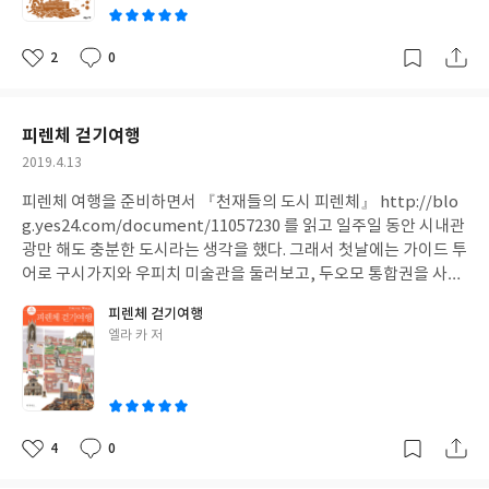
자임을 로마인들에게 각인시켰다. 카이사르가 위기를 오히려 기회
로 바꿀 수 있었던 것은 해적에게 납치되었다가 풀려난 후 해적을 토
벌한다던가, 그에게 동성애의 추문을 안겼던 비티니아 왕과의 관계
2
0
좋
댓
작
를 통해 왕의 사후 비티미아를 로마에 유증하게 만드는 등 용기와 지
아
글
성
략, 사람의 마음을 움직이는 인간적인 매력 덕분이었다. 물론 그의
요
일
외모에 대한 칭찬도 빼놓을 수 없다. 한때 마리우스가, 또 술라가 그
피렌체 걷기여행
랬던 것 처럼 당시 포르투나에게 가장 사랑받는 인물은 카이사르였
작
2019.4.13
다. 스파르타쿠스의 반란 이야기도 눈에 띈다. 로마군이었으나 반역
성
의 누명을 쓰고 검투사가 되고 동료 검투사들, 여성 노예들과 함께
피렌체 여행을 준비하면서 『천재들의 도시 피렌체』 http://blo
일
탈출하는 과정은 운명의 장난과도 같다. 어처구니없게도 로마의 정
g.yes24.com/document/11057230 를 읽고 일주일 동안 시내관
규군은 이들에게 연패를 당하고, 삼니움과 루키니아의 유민까지 합
광만 해도 충분한 도시라는 생각을 했다. 그래서 첫날에는 가이드 투
류하자 스파르타쿠스는 왕과 같은 존재가 되었다. 그러나 정세를 파
어로 구시가지와 우피치 미술관을 둘러보고, 두오모 통합권을 사서
악할 능력이 부족했던 그가 히스파니아로 가서 세르토리우스에게
가장 인기있는 두오모의 쿠폴라를 이틀 후로 예약하고, 당일에는 지
피렌체 걷기여행
합류하려던 계획이 좌절되고, 시칠리아로 방향을 틀면서 급격히 동
오토의 종탑과 두오모 오페라 박물관을 관람했다. 저녁으로 피렌체
글
엘라 카 저
력을 상실하게 되었다. 세르토리우스는 이미 피살되었으니 히스파
의 티본 스테이크를 적포도주를 곁들여 먹고 하루를 마감했다. 숙소
쓴
니아로 갈 수도 없고, 시칠리아로 가는 배편을 마련하는 일도 차질
로 돌아와 시차때문에 졸리운 눈을 비벼가며 읽은 『피렌체 걷기여
이
을 빚고, 항복협상마저 좌절되며 크라수스와 카이사르에게 무참히
행』에서 미처 알지못했던 장소들을 발견하는 기쁨을 누렸다. 「산
정벌당했다. 크라수스가 집행한 엄청난 십자가형은 언급하고 싶지
타 크로체 : 유령과 함께 걷다」, 「보볼리 정원 : 전원 산책」, 「산
도 않지만 카이사르도 해적들에게 십자가형을 내린 바 있다. 로마의
미니아토 알 몬테 : 더 높은 곳으로」, 「피에솔레 : 에트루리아의 발
4
0
좋
댓
작
권위에 저항하는 이들에게 본보기로 삼는데 십자가형보다 더 적합
자취」 부분이 마음에 들어서 이곳들을 다 돌아보려면 시티투어버
아
글
성
한 형벌은 없었던 모양이다. 그러나 정작 스파르타쿠스의 시신은 발