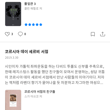
오랜 기다림끝에 드디어 로마의 일인자 자리에 올랐다. 그 전에는 경
풀잎관 3
의 주변에 독을 뿌리는 남자이니 만족하지 못할 것이다. 술라는 어둡
멸해 마지않던 귀족들까지 동지로 끌어들이고 그 누구보다 더 열심
글
콜린 매컬로 저
고, 마리우스는 투박하게 묘사하는데 반해 자라나는 율리우스 카이
히 원로원의 기득권과 전통을 지키려고 동분서주했다. 이탈리아 촌
쓴
사르는 그저 아름다운 인물로 그려진다. 저자의 사랑을 듬뿍 받고 있
놈인 마리우스와 차별점을 보이려면 파트리키 귀족으로서의 혈통
이
는 모양새다. 그의 유일한 단점은 부족한 인내심인데 훌륭한 어머니
을 내세워야겠으나, 재산도 없고 학식도 없이 밑바닥에서 굴렀던 그
인 아우렐리아의 철저한 훈육으로 점점 나아지고 있다. 위대한 마리
가 품어야할 하층민들을 오히려 더욱 천시하고 냉대하는 모습에는
우스의 계승자는 술라도 아니고 마리우스2세도 아니고 바로 율리우
아연한 기분이 들기도 했다. 그토록 원하던 권력을 손에 쥔 후 미트
3
0
좋
댓
작
스 카이사르가 될 것임을 드러내고 있는 셈이다.
리다테스와의 동방전쟁에서 승리하여 알렉산드로스 대왕같은 명성
아
글
성
과 재물을 취해보려던 그의 꿈을 막아서는 것은 역시나 가이우스 마
요
일
리우스였다. 아무런 명분도 없이 평민들의 지지를 등에 업고 집정관
코르시아 데이 세르비 서점
인 술라의 동방전쟁 지휘권을 빼앗으려는 마리우스로 인해 로마에
작
2019.3.30
는 피바람이 불기 시작했다. 술라는 신성불가침의 도시 로마에 군대
성
를 끌고 들어와 힘을 앞세워 권력을 되찾는 나쁜 선례를 남기게 되었
시인이자 가톨릭 좌파운동을 하는 다비드 투롤도 신부를 주축으로,
일
다. 이전에는 감히 생각조차 할 수 없는 일이었지만 술라가 로마를
한때 레지스탕스 활동을 했던 친구들이 모여서 운영하는, 성당 귀퉁
비우자 킨나와 마리우스가 또 다시 로마를 군대로 짓밟으며 피의 복
이 코르시아 데이 세르비 서점에서 만난 사람들의 이야기이다. 저자
수가 이어졌다. 마리우스의 몰락은 끝도 모를 바닥까지 내려가 보고
는 책처럼 라벤더 향기가 묻어나올 듯 차분하고 자그마한 여성으로
있자니 참담한 심정이 되었다. 뒷자리로 물러나 스카우루스가 했던
그려지는데 이방인이라는 사실이 오히려 강점이 되어 상류사회 사
코르시아 서점의 친구들
것 처럼 최고참 원로원 의원으로 로마를 위해 조언하며 존경받는 위
람들, 가난한 지식인들, 유태인이나 아프리카인들 같은 다양한 스
글
스가 아쓰코 저
치에 서야할 것을 자기만이 전쟁에서 로마를 구할 수 있다는 오만함
펙트럼의 사람들이 그녀에게 마음을 열고 편안히 다가왔던 것 같다.
쓴
에 사로잡혔다. 일곱번 집정관에 오를 거라는 마르타의 예언은 축복
그녀가 만나는 사람들은 체홉의 희곡에 나오는 사람들처럼 고귀하
이
이 아니라 저주였다는 생각이다. 예언은 성취되었으나 일곱번째 집
거나 순수한 일면을 갖고 있지만 질긴 생활력은 결핍된 사람들이라