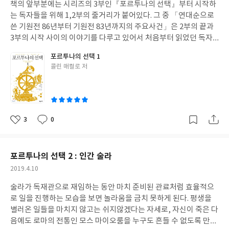
의무 이전에 개인으로서의 그의 인생을 생각할때 일면 이해가 된다.
책의 앞부분에는 시리즈의 3부인『포르투나의 선택』부터 시작하
일
해 하나의 왕국이 되었으니 발칸의 역사에서 빼놓을 수 없는 곳이다.
가족내에서 그런 아버지와 유일하게 일대일로 맞상대가 가능했던
는 독자들을 위해 1,2부의 줄거리가 붙어있다. 그 중 「연대순으로
크로아티아 스플리트는 로마 황제 디오클레티아누스의 고향으로
작가의 인생행로 또한 아버지에게 음으로 양으로 영향을 많이 받았
쓴 기원전 86년부터 기원전 83년까지의 주요사건」은 2부의 끝과
그의 궁전이 남아있다. 로마인도 아니고 아시아 속주출생이며, 해방
을 것이다. 자긍심이 강한 딸이 아버지와 맺는 묘한 연대와 경쟁심리
3부의 시작 사이의 이야기를 다루고 있어서 처음부터 읽었던 독자
노예 출신이라는 말도 있는 로마황제라니 그의 입지전적 인생사에
에는 웃음이 나오고, 아버지의 빈자리를 채워주려고 어머니에게 더
들도 읽고넘어가는 것이 좋겠다. 술라는 동방전쟁을 통해 미트리다
도 호기심이 생긴다. 『드리나 강의 다리』는 보스니아 헤르체고비
포르투나의 선택 1
욱 다정한 딸이 되려 애쓰는 모습이 애잔하다. 일본 패전후 파리 유
테스를 폰토스로 몰아넣고 이탈리아로 돌아와서 마리우스 일파들
나 출신의 이보 안드리치의 작품으로 노벨상을 받았으며, 오스만 투
글
콜린 매컬로 저
학, 이후 로마 유학을 거쳐 밀라노에 정착하기까지의 악전고투, 여
인 킨나와 카르보 등과 또 다시 내전을 벌였다. 그 사이에 서로의 반
쓴
르크 제국 시대부터 일차세계대전 전까지 사백년 동안 보스니아 소
러 사람들과의 만남과 헤어짐을 따라가다보니, 『코르시아 서점의
대파들을 향해 반복되는 무자비한 숙청과 보복살인 등은 입에 담기
이
도시에 놓인 다리에서 벌어지는 갈등과 그 역사를 그리고 있다고 소
친구들』 http://blog.yes24.com/document/11191748 보다
조차 괴롭다. 전쟁은 결국 술라의 승리로 귀결되고, 카르보에게 이
개하고 있어서 읽어보고 싶다.
이 책을 먼저 읽었더라면 좋았겠다는 생각이 들었다. 남편 페피노와
용당한 마리우스 2세와 마지막까지 저항하던 삼니움족의 영웅 무틸
의 관계는 『코르시아 서점의 친구들』을 읽을 때는 잘 와닿지 않았
루스는 비참한 최후를 맞았다. 마침내 마리우스와의 지난한 경쟁에
3
0
좋
댓
작
는데 작가의 인생에 정말 소중한 사람이었음을 이제야 알게 되었다.
서 최후의 승리자가 된 술라지만 그에게 승리는 너무 늦게 찾아왔다.
아
글
성
밀라노 시절에 일본 근대문학을 이탈리아어로 번역하기 시작했고,
독재관으로 권력을 독점하고 있지만 그는 존엄하기는 커녕 인기없
요
일
일본으로 귀국해서는 이탈리아 문학을 일본어로 번역해서 일본과
는 배우처럼 우스꽝스러울 지경이다. 질병과 노화로 육체는 시들고,
포르투나의 선택 2 : 인간 술라
이탈리아를 잇는 다리가 된 작가의 일생이 아름답다.
마음은 더욱 비뚤어져 버린 그에게 승리는 전혀 환희를 가져다 주지
작
2019.4.10
못했고, 사랑하는 로마는 황폐해져버렸다. 로마의 재건 비용을 충당
성
한다는 핑계로 벌어지는 공권박탈과 재산압류로 로마인들은 마리
술라가 독재관으로 재임하는 동안 마치 준비된 관료처럼 효율적으
일
우스 치하 못지않은 공포정치를 경험하고 있다. 마리우스와 마찬가
로 일을 진행하는 모습을 보면 놀라움을 금치 못하게 된다. 평생을
지로 늙어가며 추해지고 사악해지는 술라의 그늘 아래 젊고 아름다
별러온 일들을 마치지 않고는 쉬지않겠다는 자세로, 자신이 죽은 다
운 두 청년 폼페이우스와 카이사르가 자라고 있다. 마리우스와 술라
음에도 로마의 전통인 모스 마이오룸을 누구도 흔들 수 없도록 만들