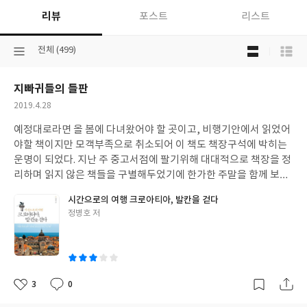
리뷰
포스트
리스트
목
선
전체 (499)
록
택
보
된
기
지빠귀들의 들판
분
선
류
택
작
2019.4.28
성
예정대로라면 올 봄에 다녀왔어야 할 곳이고, 비행기안에서 읽었어
일
야할 책이지만 모객부족으로 취소되어 이 책도 책장구석에 박히는
운명이 되었다. 지난 주 중고서점에 팔기위해 대대적으로 책장을 정
리하며 읽지 않은 책들을 구별해두었기에 한가한 주말을 함께 보내
게 되었다. 발칸여행상품들이 동유럽과 묶여있거나 발칸3국, 크로
시간으로의 여행 크로아티아, 발칸을 걷다
아티아 일주 등이고, 워낙 세계지리에 문외한이라 발칸반도에 이렇
글
정병호 저
게 많은 나라가 있는지 미처 몰랐다. 이 책 덕분에 내년에 여행상품
쓴
을 고를 때는 확실히 안목이 달라질 것 같다. 발칸반도는 이탈리아,
이
오스트리아-독일, 터키, 러시아 등과 국경을 맞대고 있고, 아드리아
해, 이오니아해, 에게해, 흑해 등에 둘러싸인 그야말로 지정학적 요
충지로 열강들의 각축장이었다. 알렉산더 대왕의 정복전쟁 이후로
3
0
좋
댓
작
도 오랜기간 로마의 속주였고, 로마가 오스만 투르크에게 멸망한 후
아
글
성