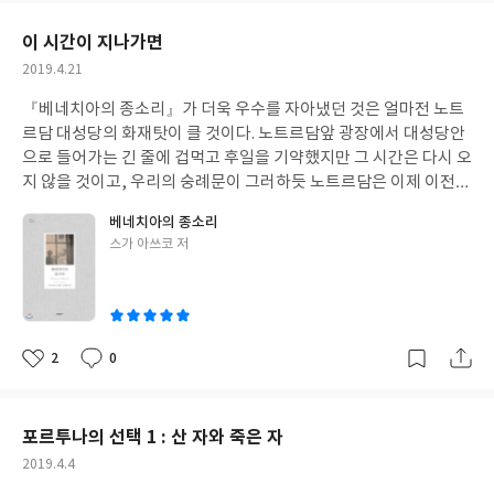
오스만 제국의 지배를 받았다. 게르만 민족의 이동을 따라온 슬라브
요
일
민족이 주를 이루지만, 라틴, 이슬람, 게르만, 슬라브 문화가 섞여있
이 시간이 지나가면
고, 여러 민족과 종교가 공존하는 복잡다단한 곳이다. 이후 오스트
작
2019.4.21
리아 합스부르크에 속해있다가 일차 세계대전에서 오스트리아가
성
패하자 1918년 베오그라드 왕국(세르비아, 몬테네그로, 보스니아-
『베네치아의 종소리』가 더욱 우수를 자아냈던 것은 얼마전 노트
일
헤르체고비나, 크로아티아, 보아보디나, 달마티아, 마케도니아, 슬
르담 대성당의 화재탓이 클 것이다. 노트르담앞 광장에서 대성당안
로베니아)을 건국했다. 이차 세계대전중에는 독일에 점령되었다가
으로 들어가는 긴 줄에 겁먹고 후일을 기약했지만 그 시간은 다시 오
전후 유고슬라비아 사회주의 연방공화국 성립되었고, 이후 동유럽
지 않을 것이고, 우리의 숭례문이 그러하듯 노트르담은 이제 이전의
국가들이 소련에서 벗어난 것처럼 유고연방이 해체되며 각각 작은
노트르담은 아니다. 작가도 프랑스 유학시절 노트르담 대성당에서
베네치아의 종소리
나라로 분리독립하는 치열한 역사를 가졌다. 이 책을 읽으며 관심을
사르트르 대성당까지 갔던 순례여행을 언급하고 있다. 요즘 유행하
글
스가 아쓰코 저
갖게 되는 곳은 먼저 '지빠귀들의 들판'이라는 뜻을 가진 코소보이
는 산티아고 순례길에 비한다면 짧디짧은 80km, 게다가 앞의 50k
쓴
다. 1389년 세르비아와 오스만 투르크 사이에 벌어진 전투에서 세
m는 기차를 타고 나머지 30km만 이틀 동안 걸어가는데 프랑스 각
이
르비아가 패하면서 거의 오백년간 이슬람의 지배를 받게 되었다. 세
지에서 대학생들이 출발하여 사르트르로 걸어가며 토론한다는 점
르비아 니시에는 오스만이 세르비아 반군을 진압한 기념비로 해골
이 인상적이다. 육신의 빵도 부족하고, 정신의 빵에는 더 갈급할 젊
구백여개로 스컬타워를 세웠는데 이제는 세르비아 독립의 상징이
은이들의 순례여행은 기억속에 깊이 새겨졌을 것이다. 근대 유럽의
2
0
좋
댓
작
되었다고 한다. 이후 코소보에서는 세르비아 민족주의를 표방한 밀
상류층 자제들이 그리스 로마의 고대 유적, 이탈리아의 르네상스 문
아
글
성
로셰비치에 의해 알바니아인들에 대한 인종청소가 일어났으니 지
화, 프랑스의 예법 등을 배우기 위해 그랜드 투어를 떠났듯이 작가
요
일
빠귀들의 들판이라는 말보다는 차라리 피의 들판이라는 이름이 어
의 아버지도 메이지 시대에 육개월에 걸쳐 호사스러운 유럽 여행을
포르투나의 선택 1 : 산 자와 죽은 자
울릴 지경이다. 보스니아의 사라예보를 방문한 오스트리아 황태자
했고 그 추억을 평생 간직하며 살았던 듯 하다. 가족에게는 기쁨보다
작
2019.4.4
부부의 피격사건으로 일차세계대전이 발발했다. 범슬라브주의와
슬픔을 더 많이 주었던 아버지이지만 가업의 후계자, 가장으로서의
성
범게르만주의의 격돌이었고, 전후 이 지역의 슬라브 민족들이 결집