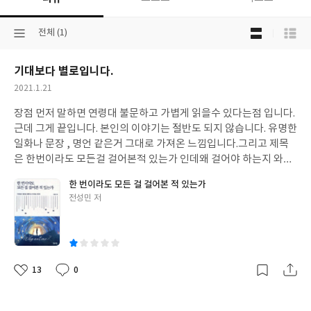
목
선
전체 (1)
록
택
보
된
기
기대보다 별로입니다.
분
선
류
택
작
2021.1.21
성
장점 먼저 말하면 연령대 불문하고 가볍게 읽을수 있다는점 입니다.
일
근데 그게 끝입니다. 본인의 이야기는 절반도 되지 않습니다. 유명한
일화나 문장 , 명언 같은거 그대로 가져온 느낌입니다.
그리고 제목
은 한번이라도 모든걸 걸어본적 있는가 인데
왜 걸어야 하는지 와닿
지가 않습니다. 그리고 각 장마다 마무리 할때 마무리가 진짜 허무하
한 번이라도 모든 걸 걸어본 적 있는가
다는 느낌이 강합니다. 보통 책 읽을때 읽는순간만이라도 “와.. 맞
글
전성민 저
아... 그렇지... “ 이런 느낌이 들게 마련인데
이책은 전혀 그런게 없습
쓴
니다. 차라리 전교 하위권이던 학생이
명문대 간 스토리를 책으로 써
이
도 이것보단 현실적이고 감동적일겁니다. 정말 살면서 돈주고 산 책
중에서 가장 아까운 책입니다.
휴..
13
0
좋
댓
작
아
글
성
요
일