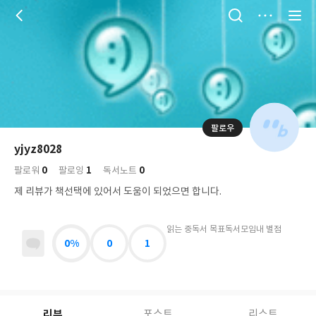
저
장
팔로우
나
의
yjyz8028
님
대
사
0
1
0
의
팔로워
팔로잉
독서노트
표
락
사
사
배
제 리뷰가 책선택에 있어서 도움이 되었으면 합니다.
진
경
락
읽는 중
독서 목표
독서모임
내 별점
0%
0
1
리뷰
포스트
리스트