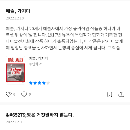
없는 초보자도 쉽게 이해할 수 있도록 관련 법과 용어, 투자 과정을
요
일
친절하게 설명하는 것이 이 책의 가장 큰 장점입니다. 물건의 시장가
예술, 가지다
분석부터 낙찰가 결정, 입주민과의 명도 협상, 임대 및 매도에 이르
작
2022.12.10
기까지 수익을 창출하는 A부터 Z까지의 실질적인 노하우를 실제 사
성
례를 들어 상세히 공개합니다. 특히, 저자는 경매를 본업을 유지하
예술, 가지다 20세기 예술사에서 가장 충격적인 작품중 하나가 마
일
며 부업 형태로도 충분히 고수익을 올릴 수 있는, 위험 부담이 적은
르셀 뒤샹의 ‘샘’입니다. 1917년 뉴욕의 독립작가 협회가 기획한 현
재테크로 강조합니다. 부동산 경매에 대한 막연한 두려움을 없애주
대미술전시회에 작품 하나가 출품되었는데, 이 작품은 당시 미술계
고, 독자들에게 '나도 할 수 있다'는 자신감과 성공의 꿈을 전달하는
에 엄청난 충격을 선사하면서 논쟁의 중심에 서게 됩니다. 그 작품은
데 초점을 맞추고 있습니다. 경매를 통해 새로운 삶을 꿈꾸는 독자라
현대미술의 아버지로 불리우는 뒤샹이 출품한 작품으로서 ‘샘’이라
예술, 가지다
면, 이 책을 통해 복잡하게만 느껴졌던 부동산 경매의 문턱을 낮추
는 제목과 ‘R.Mutt’라는 사인이 붙여진 남성용 소변기였습니다.
글
주연화 저
고, 실전에 바로 적용 가능한 구체적이고 유용한 팁을 얻을 수 있을
‘샘’이 미술계에 등장함으로써 기존 예술의 정의가 뿌리째 뽑히고 부
쓴
것입니다 이책은 출판사로부터 책을 제공받아 작성하였습니다.
유하게 됩니다. 그때 까지, 예술이란 당연히 작가가 만든 것이라고
이
여기고 이것에 대해 아무런 의심을 하지 않았습니다. 하지만 공장에
서 만들어진 상품이 미술전시회에 작품으로 전시되면서 예술가들
은 ‘예술작품이란 작가가 만들어야만 하는 것인가?'라는 것에 대하
0
0
좋
댓
작
여 심각한 논쟁을 촉발시겼습니다. 뒤샹은 공장에서 생산된 변기에
아
글
성
가상의 인물의 서명을 남김으로써 공산품을 하나의 작품으로 만들
요
일
었습니다. 이것은 작품을 창조하지 않고, 생산된 상품을 예술로 변
&#65279;땅은 거짓말하지 않는다.
모시키는 작업을 한 것입니다. 이는 현대예술의 개념을 새롭게 창조
작
2022.12.8
하면서, 동시에 전통적인 예술을 소멸시키는 작업이기도 했습니다.
성