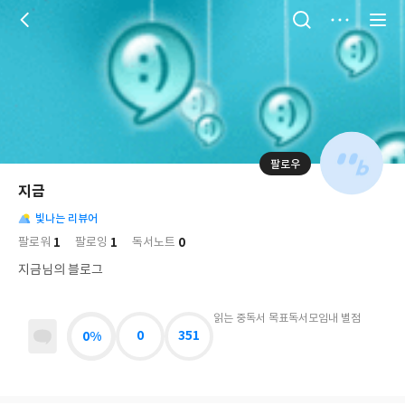
저
장
팔로우
나
의
지금
님
대
사
의
빛나는 리뷰어
표
락
사
사
배
1
1
0
팔로워
팔로잉
독서노트
진
경
락
지금님의 블로그
읽는 중
독서 목표
독서모임
내 별점
0%
0
351