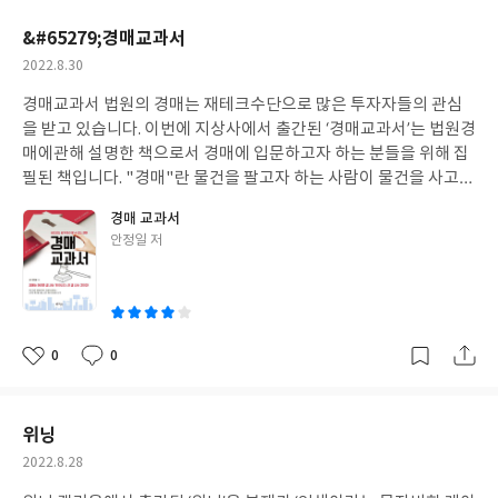
이 겪는 경험은 흑인이라는 측면과 여성이라는 측면을 따로 분리하
요
일
한다 해도 뽑지 않겠다.” 이 말은 그의 사상을 명확히 드러 내고있습
여서는 이해 할 수 없다는 것입니다. 그 둘은 서로를 강화시키기 때
&#65279;경매교과서
니다. ‘천하와 자신의 털’ 중에서 자신의 털이 더 소중하는 말인데, 이
문입니다. 블랙 페미니즘 지지자들은 흑인 여성들이 백인 여성과는
작
2022.8.30
로써 그는 많은 사람들로부터 극단적인 개인주의라고 비판받게 됩
권력 구조 내에서 근본적으로 다른 방식으로 존재한다고 주장합니
성
니다. 하지만 500여년간 끊이 없이 지속된 전쟁은 저마다 천하를 위
다. 화이트 페미니스트는 상호교차성 문제를 인식하지 못하는 페미
경매교과서 법원의 경매는 재테크수단으로 많은 투자자들의 관심
일
한다는 명분으로 지속되었다는 점을 고려하면 모든 사람이 양주가
니스트를 비판하기 위해 등장한 용어입니다. 아르테에서 출간된 ‘여
을 받고 있습니다. 이번에 지상사에서 출간된 ‘경매교과서’는 법원경
말한 것처럼 자신의 안위만 중시한다면 전쟁터에 나갈일 도 없을 것
성, 인종, 계급’은 상호교차성과 관련된 내용을 글로 서술한 초기 저
매에관해 설명한 책으로서 경매에 입문하고자 하는 분들을 위해 집
입니다. 그러면 전쟁도 일어나지 않을 까 하는 생각을 해보았습니다.
작중 하나입니다. 기존 페미니즘은 ‘백인 중산층 이성애자 고학력 비
필된 책입니다. "경매"란 물건을 팔고자 하는 사람이 물건을 사고자
전쟁중에 태어나 전쟁이 끝나는 것을 보지 못하고 죽기를 몇대가 지
장애인 젊은 여성’의 경험을 기반으로 합니다. 다시말하면 남성우월
하는 다수의 사람에게 매수의 청약을 실시해서 그 중 가장 높은 가격
나야 500여년이란 세월이 흐를까요? 당시의 사람들은 끝없는 전쟁
경매 교과서
주의에 대항해서 권리를 신장하여야 할 여성은 앞에서 말한 여성입
으로 청약을 한 사람에게 물건을 매도하는 형태의 거래를 말합니다.
을 끝내기 위해 모든 지혜를 집중하였습니다. 이렇게 생각해보면 양
글
안정일 저
니다. 보호받아야 할 여성을 정의함에 있어서 백인라는 인종, 중산
경매는 위와 같이 매도인이 물건을 매매할 목적으로 직접 실시하기
쓴
주의 개인주의가 비난받을 사상은 아니라는 생각을 해보 았습니다.
층이라는 계급, 그리고 그 속에서도 이를 더욱 세분화하여 이성애
도 하지만, 채권자가 채무자에게 지급받지 못한 자신의 채권을 회수
이
이책은 국가의 흥망과 사상의 흐름을 연결지어 읽어 볼 수있는 색다
자, 고학력, 비장애인 젊은 여성이라고 정의한 것은 이 정의에 포함
할 목적으로 실시하기도 합니다. 채무자가 채무를 갚을 수 없는 경우
른 즐거움을 제공합니다.
되지 않은 여성에 대한 가혹한 폭력이고, 따라서 이러한 차이를 규
에 채권자가 이를 원인으로 법원에 경매를 신청하면 법원이 입찰을
정하는 것은 권력입니다. 그래서 이 책의 해제를 쓰신 정희진 교수님
통해 채무자의 물건을 매각한 후 그 매각대금으로 채권자의 채권을
0
0
좋
댓
작
은 이렇게 말 합니다. “페미니즘이 다루는 젠더는 여성과 남성 간의
충당하는 법원경매가 그 대표적입니다. 우리가 재테크의 수단으로
아
글
성
차이가 아니다. 페미니즘은 여성과 남성의 개념을 규정하는 권력을
활용하는 경매는 법원 경매를 말하는데, 법원 경매는 임의경매와 강
요
일
질문하고 추적한다. ” 아울러 위 여성의 정의로부터 우리는 ‘여성, 인
제경매가 있습니다. 강제경매는 일반 채권자가 신청하는 경매로서
위닝
종, 계급’이라는 책이 언제가는 필연적으로 저술 되어야 할 책이었
일반채권자는 법원에 경매를 신청하기 위해 강제집할 정당한 권원
작
2022.8.28
다는 것도 인식하게 됩니다. 이 책은 역사책입니다. 장소는 미국이
이 있음을 증명하여야하는데, 일반채권자는 법원의 판결등(집행권
성
고, 대상은 흑인여성입니다. 미국 흑인여성에 대해 쓴 역사책입니
원)을 통해 이를 증명한 후 채무자의 재산에 대하여 경매를 신청할