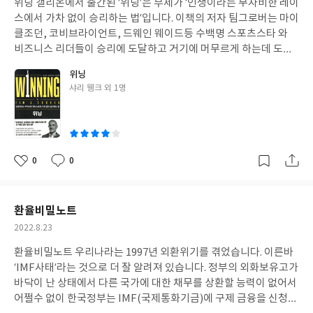
위닝 갤리온에서 출간된 ‘위닝’은 부제가 ‘인생이라는 무자비한 레이
일
다. 이 책에서 초창기 흑인 여성들의 삶을 본다면, 우리가 생각없이
수 있습니다. 임의경매는 담보물권의 실행으로 인한 경매로서 앞에
스에서 가차 없이 승리하는 법’입니다. 이책의 저자 팀그로버는 마이
모든 여성을 구별없이 지칭하는 ‘여성’이라는 말이 이들에게는 또 다
서 말한 일반채권자처럼 집행권원이 필요없이 바로 경매를 신청할
클조던, 코비브라이언트, 드웨인 웨이드등 수백명 스포츠스타 와
른 폭력이었음을 알게 됩니다. 인간으로 대우 받지 못했던 그들의 비
수 있습니다. 경매절차는 채권자가 경매를 신청하면 법원은 경매개
비즈니스 리더들이 승리에 도달하고 거기에 머무르게 하는데 도움
참한 상황을 글을 통해 목도 하면서, 모든 여성의 차이를 두지 않고
시결정을 하고 일주일후 매각을 하게 됩니다. 이때 입찰을 하여 낙찰
을 준 멘탈트레이너입니다. 그의 멘탈트레인 덕분에 많은 유명 인사
단순히 ‘여성’이라고만 하면서 그들의 권리 신장을 외치는 것이 모든
위닝
자인 최고가 매수인이 결정됩니다. 그리고 일주일후 매각허가결정
들이 자신들의 분야에서 승리함으로써 그는 최고의 멘탈트레이너
여성을 위한 것이 아니었음을 절실히 깨닫게 됩니다. 이 책을 읽고
글
샤리 웽크 외 1명
이 내력지고 또다시 7일후 매각이 확정됩니다. 매각이 확정되면 최
로 인정받고 세계 곳곳의 행사에 초청받고 있으며, 다양한 분야의
쓴
블랙페미니즘의 주장처럼 흑인여성의 존재방식이 백인 여성의 존
고가매수신고인은 매수인의 지위를 갖게 되고 이후 대금을 납부하
전문가들에게 컨설팅을 제공하면서 끈질긴 추진력, 성과를 거두기
이
재방식과 다르다는 것에 공감을 하게 됩니다.
면 비로소 소유권을 취득하게 됩다. 최고가매수신고인이 대금을 납
위한 실행력, 강인한 정신력 등에 관한 원칙을 가르치고 있습니다.
부하면 매각물건의 현금화가 이루어 졌으므로 법원은 배당절차를
그는 전쟁이 시작되는 곳도 끝나는 곳도 당신의 마음속이라고 하면
진행하고 매수인의 지위를 취득한 최고가매수신고인은 명도절차에
서 승리를 위해서 갖추어야 할 마음가짐을 강조합니다. 그는 자신이
0
0
좋
댓
작
착수하게 됩니다. 대략적인 경매의 절차는 이렇습니다. 이 책 경매교
생각하는 승리의 13가지 법칙을 제시합니다. 1. 승리는 사소한 차이
아
글
성
과서는 위 절차에 따라 진행되는 경매에서 손해보지 않고 투자할 수
에서 결정된다. 1. 승리는 마음속을 전쟁터로 만든다. 1. 승리는 스스
요
일
있는 방법을 설명합니다. 경매의 가장 기본이라고 할 수 있는 권리분
로를 건 최고의 도박이다. 1. 승리는 다른 이의 손에 있는 그것을 빼
환율비밀노트
석에서부터 임차인의 대항력과 최우선변제권인정 여부, 배당방법
앗아 오는 일이다. 1. 승리는 당신의 전부을 원한다. 균형이란 없다.
작
2022.8.23
등 경매 입문자가 기본적으로 알아야할 내용을 다루고 있습니다. 예
1. 승리는 이기적이다. 1. 승리는 지옥의 질주다. 중간에 포기하면 영
성
전 경매가 지금처럼 대중화되기 전에는 많은 투자자들은 경매를 통
원히 지옥에 떨어진다. 1. 승리는 정답이 없는 시험이다. 1. 승리는 당
환율비밀노트 우리나라는 1997년 외환위기를 겪었습니다. 이른바
일
해 부를 일구었습니다. 하지만 현재와 같이 경매가 대중화 된 이후에
신의 모든 비밀을 알고 있다. 1. 승리는 절대 거짓말을 하지 않는다.
‘IMF사태’라는 것으로 더 잘 알려져 있습니다. 정부의 외화보유고가
는 수익을 얻기 위해서는 예전보다가 많은 노력이 필요하고, 경쟁이
1. 승리는 마라톤이 아니다. 결승선이 없는 단거리 레이스다. 1. 승리
바닥이 난 상태에서 다른 국가에 대한 채무를 상환할 능력이 없어서
치열해져서 일반적인 물건으로 수익을 올리기는 어려워 졌습니다.
는 모든 것이다. 그리고 이어서 “승리는 당신에게서 모든 것을 빼앗
어쩔수 없이 한국정부는 IMF(국제통화기금)에 구제 금융을 신청하
경매교과서 법원의 경매는 재테크수단으로 많은 투자자들의 관심
았다가 더 많은 것을 되돌려 준다고.”고 말합니다. 이 책을 읽어보고,