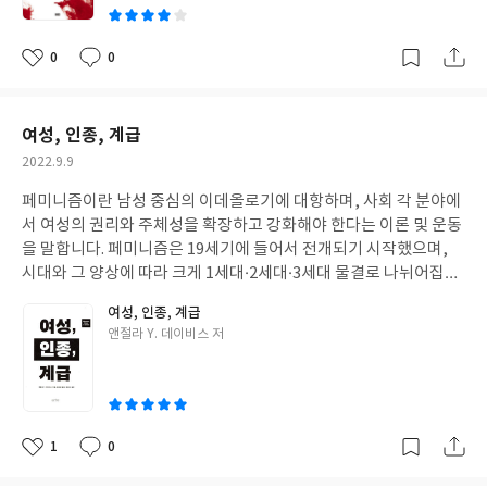
라까지 중국의 역사를 이야기 하는데, 다른 중국역사서와 차별이 되
합니다. 물론 현대심리학 이론을 설명하기 위해 맞지 않는 사례에 이
는 특징은 과거 성립하고 소멸하기를 반복하였던 중국역사에 등장
론을 적용시킨 부분이 없지는 않지만, 그것도 그 이론을 소개하고
한 국가들을 사상사를 중심으로 설명한다는 것입니다. 중국 역사의
0
0
좋
댓
작
설명한다는 점에서 독자들에게 유익함을 주지 않는 것은 아니었다
특징은 사상과 정치가 일치하는 경향을 드러내는 바, 이 책은 사상
아
글
성
는 생각을 해 보았습니다. 이책의 장점은 많은 사람들이 알고 있는
사를 중심에 놓고 중국역사의 흐름을 서술하고 있습니다. 사상과 정
요
일
삼국지를 이용해서 현대심리학 이론을 설명함으로써 어렵게 느낄
치가 일치하는 대표적인 나라가 바로 진나라인데 진나라는 법가사
여성, 인종, 계급
수 있는 심리학이론을 쉽게 다가갈 수 있도록 한 것이라 생각합니다.
상을 채택하여 사상최초로 중국을 통일 시킬 수 있었습니다. 이 책에
작
2022.9.9
서 소개된 사상중 흥미로웠던 사상은 유가 출신인 묵자가 주장한 겸
성
애사상과 도가 출신인 양주의 위아주의 였습니다. 묵가는 겸애를 주
페미니즘이란 남성 중심의 이데올로기에 대항하며, 사회 각 분야에
일
장하였습니다. 공자는 ‘인’을 중심으로 자신의 사상을 전개하였는
서 여성의 권리와 주체성을 확장하고 강화해야 한다는 이론 및 운동
데, ‘인’은 차별이 있는 사랑, 즉 혈연에 대한 사랑을 말합니다. 하지
을 말합니다. 페미니즘은 19세기에 들어서 전개되기 시작했으며,
만 묵가의 겸애는 혈연관계를 초월한 모든 인간에 대한 평등한 사랑
시대와 그 양상에 따라 크게 1세대·2세대·3세대 물결로 나뉘어집니
을 말합니다. 모든 인간을 사랑하여야 한다는 그의 생각은 당연히 모
다. 1세대는 여성의 참정권 인정을, 2세대는 사회 모든 분야에서 여
여성, 인종, 계급
든 인간은 평등하다는 것으로 생각이 이를 수 밖에 없습니다. 인간의
성의 평등과 성적해방추구를, 3세대는 이전 페미니즘이 백인여성
글
앤절라 Y. 데이비스 저
역사에서 노예제도가 폐지된 것은 100여년이 되지 않았습니다. 그
들의 전유물이었다는 비판에서 출발하여 페미니즘을 계급, 인종문
쓴
런데 지금으로부터 2500여년 전에, 그것도 노예가 당연시되던 시절
제로 확대하였습니다. 흑인 여성주의를 의미하는 블랙 페미니즘은
이
모든 인간이 평등하고, 인간이라면 인간이라는 이유하나만으로 사
성차별, 계급 억압, 젠더 정체성, 인종차별이 불가분하게 묶여 있다
랑받아야 한다는 사상을 전개 했다는 것이 놀랍기만 합니다. 묵가가
고 주장하는 학파입니다. 앞에서 열거한 개념들이 교차하며 서로를
주장한 겸애에서 묵가의 인류애를 느낄 수 있었습니다. 한편, 양주
강화하는 것을 상호교차성이라고 불리우는데, 흑인 여성의 경험은
1
0
좋
댓
작
는 ‘위아주의’ 즉, 자신만을 위하여야 한다고 주장하여 많은 비판을
이 상호교차성을 고려할 때 이해 할 수 있다고 합니다. 즉, 흑인 여성
아
글
성
받는데, 그는 이런 말을 했다고 합니다. “내 털 하나로 천하를 이롭게