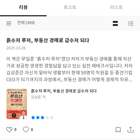
리뷰
포스트
리스트
목
선
전체 (369)
록
택
보
된
기
흙수저 루저, 부동산 경매로 금수저 되다
분
선
류
택
작
2025.10.26
성
이 책은 무일푼 '흙수저 루저'였던 저자가 부동산 경매를 통해 자산
일
가로 성공한 생생한 경험담을 담고 있는 실전 재테크서입니다. 저자
김상준은 자신의 밑바닥 생활부터 현재 50명의 직원을 둔 중견기업
CEO가 되기까지의 과정에서, 부동산 경매가 어떻게 경제적 자유를
이루는 '생존 필살기'이자 돌파구가 되었는지를 구체적으로 보여줍
흙수저 루저, 부동산 경매로 금수저 되다
니다. 책의 저자는 흙수저로 태어나 모진 고생 끝에 스스로 일어서
글
김상준 저
직원 50명을 둔 회사의 CEO가 되었다고 합니다. 그의 성공비결은
쓴
부동산에 눈을 뜨고 저돌적으로 공부하고 실전에 임했기 때문이라
이
고 합니다. 그 실전이란 경매를 의미하고, 경매를 통해 무일푼에서
금수저로 도약할 수 있었다고 합니다. 현재는 그는 부동산 경매 학원
을 운영 중이며, 자신의 성공 노하우를 알려 주기 위해 이책을 집필
0
0
좋
댓
작
하였다고 합니다. 이책의 특징은경매에 대한 지식이나 경험이 전혀
아
글
성