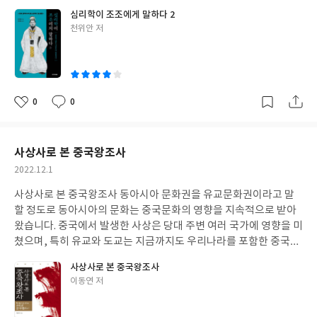
니다. 이책은 5개의 장과 부록으로 구성되어 있는데, ‘1장 재테크의
라는 이름을 모르는 사람은 거의 없을 것입니다. 삼국은 후한 말 혼
심리학이 조조에게 말하다 2
화룡점정, 땅’에서는 재테크 수단으로 부동산이 각광 받은 이유와
란한 시기에 천하를 차지하기 위해 대립하던 위나라, 촉나라, 오나
글
천위안 저
특히 토지가 훌륭한 재테크 수단인 이유를 설명합니다. ‘2장 고수소
라를 말하는 데, 소설 삼국지는 앞서 말한 세 나라를 건국하고 통치
쓴
가는 내공쌓기’에서는 땅을 투자함에 있어서 세워야 할 기준을 제시
하였던 조조, 유비, 손권이 천하의 패권을 차지하기 다투는 것을 소
이
하고 있고, ‘3장 대박을 노리기 전에 땅을 이해 하라’에서는 땅의 가
재로 한 책입니다. 삼국지에는 많은 관우, 장비, 제갈공명등 많은 영
치를 파악 할 수 있는 안목에 대하여 알려 줍니다. ‘4장 대박을 가져
웅들이 등장하지만, 결국 위나라 조조가 삼국을 통일하게 됩니다.
오는 땅 투자 실전스킬’에서는 맹지탈출 방법이나 분할 합병등을 통
이 책 ‘심리학이 조조에게 말하다’는 삼국을 통일한 조조에게 현대
0
0
좋
댓
작
하여 땅의 가치를 증대 시킬 수 있는 고수들의 실전 기법을 알려 줍
사회심리학 이론을 적용하여 삼국지를 심리학 측면에서 재해석하
아
글
성
니다. 그리고 마지막 ‘5장 성공과 실패사례로 배우는 땅 투자전략’에
고, 아울러 조조가 삼국을 통일할 수 있었던 주요 요인중 하나가 리
요
일
서는 실제 투자자 사례를 소개하면서 앞에서 배운 내용을 검토합니
더로서 조조가 상대의 심리를 이용하는데 탁월하였다는 점을 사회
사상사로 본 중국왕조사
다. 부록에서는 토지 투자로 주목해야 할 곳을 설명하면서 책을 마무
심리학을 조조에 대입하여 설명하면서 사회심리학의 주요 이론을
작
2022.12.1
리 짓습니다. 이책은 토지 투자에 관심은 있지만 어디서부터 시작해
알기 쉽게 설명하고 있습니다. 이 책의 지은이 천위안은 심리학자이
성
야 할지 모르는 분들이 읽으면 좋은 책입니다.
며 닝보대학 특임교수이자 작가로 활동하고 있습니다. 미디어 그룹
사상사로 본 중국왕조사 동아시아 문화권을 유교문화권이라고 말
일
임원으로 재직했으며 미국, 일본, 홍콩, 대만에서 연구 및 강의 활동
할 정도로 동아시아의 문화는 중국문화의 영향을 지속적으로 받아
을 이어 왔습다. 그는 현대 사회심리학 이론을 통해 역사 속 인물이
왔습니다. 중국에서 발생한 사상은 당대 주변 여러 국가에 영향을 미
나 사건을 분석하는 ‘심리설사(心理說史)’의 창시자로 통합니다. 이
쳤으며, 특히 유교와 도교는 지금까지도 우리나라를 포함한 중국과
책은 4부분 ‘조조 불굴의 투지 효과 조조의 상호작용의 원칙 조조 경
인접한 국가들의 정신적 근원이 되고 있습니다. 이러한 것이 중국사
사상사로 본 중국왕조사
쟁과 도전의 기술 조조 판단의 기준‘ 으로 구성되어 있습니다. 이처
상사를 알아야 하는 하나의 이유가 될 것입니다. 이번에 까치 출판사
글
이동연 저
럼 이 책은 조조가 삼국을 통일하였다는 점에서 그가 삼국을 통일 할
에서 출간된 ‘사상사로 본 중국왕조사’는 중국 역사의 시작과 청나라
쓴
수 있었던 요인을 조조개인적인 측면에서 분석하여 그가 리더로서
까지를 서술한 중국역사서입니다. 이 책은 삼황오제에서부터 청나
이
사람들을 움직일 수 있었던 능력을 조조의 현대 심리학적으로 해석