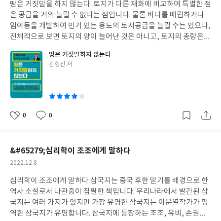
이책 ‘예술, 가지다’는 이렇게 말합니다. “바로 여기에서 우리는 현대
땅은 거짓말을 하지 않는다. 토지가 다른 재화에 비교하여 특별한 점
일
미술로 넘어가는 패러다임의 변화, 즉 제작에서 선택으로, 미적오
은 공급을 거의 늘릴 수 없다는 점입니다. 물론 바다를 매립하거나
브제에서 개념으로 전환하는 예술의 혁신을 발견할 수 있습니다.”
임야등을 개발하여 인기 있는 용도의 토지공급을 늘릴 수는 있으나,
이제 예술작품의 범주에 ‘작가가 작품으로 선택 한 것’도 포함되게
전체적으로 보면 토지의 양이 늘어난 것은 아니고, 토지의 총량은
됩니다. 그렇다면 ‘작가’라는 지위는 변기와 같은 공산품을 고귀한
변함이 없지만 그 속에서 용도간 이동이 있을 뿐입니다. 또한 용도간
땅은 거짓말하지 않는다
예술작품으로 승화시킬수 있는 신적인 지위와 유사하게 되는 바, 그
변화가 있다 하더라도 특정한 용도의 토지공급이 단 시간에 급격하
글
김형선 저
럼 ‘작가’의 정의는 무엇이냐고 묻지 않을 수 없게 됩니다. 이에 대하
게 늘어날 수도 없습니다. 이처럼 토지는 공급량이 비탄력적이므로
쓴
여 이책의 저자는 이렇게 설명합니다. “작품을 만드는 사람을 작가
중장기 적으로 보았을 때 시간이 지남에 따라 가격이 하락하지는 않
이
라고 보면 뒤샹의 말은 일면 말장난이나 다름없습니다. 그럼에도 예
습니다. 이것이 사람들이 토지에 투자를 하는 이유 중 하나 일 것입
술에는 절대적인 기준이 있는 것이 아니고, 사람이 만든 무언가가
니다. 많은 사람들은 부동산에 투자를 합니다. 투자의 대상은 아파트
시대마다 그 형태나 체재, 제작 목적이 다름에도 ‘예술’이라는 이름
에서 시작하여 토지쪽으로 이동하게 되는 데, 그 이유는 아파트는
0
0
좋
댓
작
으로 불린다는 통찰을 보여줍니다. 뒤샹은 우리에게 예술의 개념이
토지에 비하여 알아야 할 공법적 규제가 적고 이를 배우는 것이 수월
아
글
성
변할 수 있다는 사고의 전환을 제공한 것이죠.” 뒤샹의 경우는 예술
하기 때문 일 것입니다. 하지만 토지의 경우는 많은 공법적 규제들이
요
일
이란 개념은 고정된 개념이 아니라, 시대에 따라 변할 수 있는 개념
있고, 그 규제들을 알아야 만 수익률이 높은 토지를 가려 낼 수 있기
&#65279;심리학이 조조에게 말하다
이라는 것을 명확하게 보여 줍니다. 예술이 변함에 따라 예술작품의
도 하고, 공법적 규제를 받고 있는 토지의 규제를 풀어 냄으로써 수
작
2022.12.8
가치도 달라지게 됩니다. 학고재에서 출간된 ‘예술, 가지다’는 예술
익률 높은 토지로 바 꿀 수도 있습니다. 이처럼 토지는 아파트 투자
성
의 변화와 미술시장이 어떻게 움직여 왔는 지 알려주고 디지털시대
에 비하여 알아야 할 것이 많다는 점 때문에 쉽게 투자에 진입하기
심리학이 조조에게 말하다 삼국지는 중국 후한 말기를 배경으로 한
일
예술의 명암을 설명하고, 한국미술시장의 기회와 가능성을 생각해
어렵습니다. 하지만 이것은 다른 한편으로 아파트에 비하여 투자 기
역사 소설로서 나관중이 집필한 책입니다. 우리나라에서 발간된 삼
봅니다.
회가 많다는 것을 의미하기도합니다. 청년정신에서 출간된 ‘땅은 거
국지는 여러 가지가 있지만 가장 유명한 삼국지는 이문열작가가 평
짓말을 하지 않는다’는 토지 투자의 기본과 고수의 스킬을 가르쳐 줍
역한 삼국지가 유명합니다. 삼국지에 등장하는 조조, 유비, 손권이