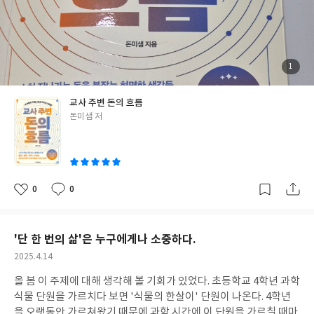
리, 돈관리가 딱 그런것이었다. 불과 6년 전까지만 해도 얼마만큼의
월급이 들어오는지, 우리집 한 달 생활비가 얼마인지, 1년 동안 비
정기 지출이 얼마인지 전혀 알 수가 없었고 관심조차 없었다. 지금
생각하면 어떻게 그렇게 살 수 있었는지 참으로 대책이 없었다. 이
책의 5장은 <12개월 월급관리 100점 루틴>이다. 제목이 모든 것을
첨
1
부
말해준다. 짧은 내용이지만 이 책의 핵심이자 하이라이트라고 생각
된
사
진
한다. 그야말로 교사의 월급은 1년을 기준으로 무한 반복 시스템이
교사 주변 돈의 흐름
다. 이 루틴이 한 치의 오차도 없이 10년, 20년, 30년, 40년 반복된
글
돈미샘 저
다. 이 과정에서 매년 물가 인상율 만큼 월급이 인상되고 매년 1호봉
쓴
씩 오를 뿐이다. 큰 사고를 치거나 싫어서 그만두지 않는 이상 교사
이
의 월급은 매달 통장에 들어온다. 책을 읽다 보면 큰 파도없이 유유
히 흐르는 강물을 보는 것 같고 어느새 그 강물은 정년퇴직이라는 인
생 후반기를 향해 가는 오늘날의 교사들 개개인의 삶을 보여주는 것
0
0
좋
댓
작
같다.경제 교육에 관심이 많은 중년 교사의 관점에서 봤을 때 이 책
아
글
성
요
일
을 많은 초임교사들이 교양도서처럼 꼭 읽었으면 좋겠다. 이 책은 1
장부터 7장까지 자신의 경험담부터 돈에 대한 철학, 간단하지만 자
'단 한 번의 삶'은 누구에게나 소중하다.
세한 재테크 방법까지 교사들에게 필요한 많은 정보를 제공한다. 책
작
2025.4.14
을 읽으며 난 저 나이때에 어떻게 돈관리를 했는지 복기도 해보고 얼
성
마가 될지 모르는 나의 남은 교직생활과 앞으로의 노후에 대해서도
올 봄 이 주제에 대해 생각해 볼 기회가 있었다. 초등학교 4학년 과학
일
곰곰히 생각해 보는 시간을 갖게 되었다. 작가가 교사이기 때문에 과
식물 단원을 가르치다 보면 '식물의 한살이' 단원이 나온다. 4학년
거를 되돌아보는 것도 미래를 떠올려보는것도 왠지 더 쉽게 느껴지
을 오랫동안 가르쳐왔기 때문에 과학 시간에 이 단원을 가르칠 때마