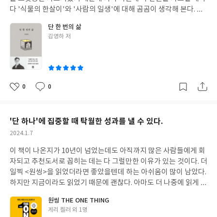
는 것 같다. 마치 선생님의 수업을 듣는 학생이 된 기분이다. 책 초반
다 '식물의 한살이'와 '사람의 일생'에 대해 곰곰이 생각해 본다. 특
에 교사는 왜 돈얘기를 하면 안되는지에 관한 돈미샘의 10년전 초임
히, 이번 봄에는 챗GPT까지 동원하여 이 둘의 차이점과 공통점을
단 한 번의 삶
교사 시절의 경험담이 나온다. 나역시 그런 경험이 있다. 돈관리에
간략하게 요약해 보았다. 챗GPT가 내린 결론이다. 결론적으로 공통
글
김영하 저
너무 어려움을 느끼고 자산관리에 관한 경제 교육이 필요하다는 걸
점은 모든 생명체는 일정한 삶의 주기(탄생, 성장, 번식, 죽음)를 따
쓴
알고 온라인 교사 연수를 찾아 듣게 되었다. 그때 당시에는 연수를
르고 차이점은 인간은 사회적.문화적 삶을 가지고 있고, 동식물은
이
이수하면 교무실 연수이수 장부에 직접 연수명을 쓰게 되어 있었는
본능적 생존에 초점이 맞춰져 있다. 즉, 사람은 '삶의 의미'를 찾고
데 자산관리, 노후준비 이런 연수명을 적는게 약간 부끄럽게 느껴지
배우며 살아가는 반면, 동식물은 '생존과 번식'에 초점을 둔다는 차
거나 교사 전문성 신장과는 거리가 먼 연수는 아닐까 하는 생각이 들
이가 있다. 챗GPT가 써내려 간 글을 읽으며 우리 인간의 삶이 얼마
0
0
좋
댓
작
기도 했던 것이다. 지금 생각하면 정말 중요한 연수이고 경제교육이
나 힘들고 고단한 것인지 글을 읽기만 해도 알 수 있을 것 같았다. 생
아
글
성
학생들 교육에도 얼마나 중요한지를 안다면 모든 교사가 자신을 위
존과 번식은 물론이거니와 삶의 의미까지 챙겨야 하니 이 자체로 얼
요
일
해서도 학생들의 올바른 경제교육을 위해서도 반드시 갖추어야 할
마나 철학적이면서도 실존적인가? 무엇보다 내가 이러한 생각을 하
'단 하나'에 집중할 때 탁월한 성과를 낼 수 있다.
기본소양이인데 말이다. 돈을 벌고 관리하는 일은 정말 중요하다. 특
게 된 것은 아마도 이제 이런 생각을 할 수밖에 없는 나이가 되어서
작
2024.1.7
히 부자가 되는 길은 멀고도 험하고 시간이 많이 필요하다. 공교육 1
일 것이다. 여든이 넘으신 엄마 생각, 대한민국에서 자식을 기르고
성
2년을 마쳐야 대학 입학이라는 성적표를 받듯이 경제 공부도 여기
가르친다는 것의 의미, 50살이 넘은 나의 현재 상태와 커리어, 다가
이 책이 나온지가 10년이 넘었는데도 아직까지 많은 사람들에게 회
일
에 비유하면 좀 여유가 생긴다. 난 경제공부 이제 7년차다. 중학교 1
올 노후와 미래 이 모든 것들이 그냥 하나도 만만한 것이 없어 보였
자되고 추천도서로 꼽히는 데는 다 그럴만한 이유가 있는 것이다. 더
학년 수준이다. 앞으로 6년을 매진해야만 나의 자산이라는 성적표
다. 그런 고민을 가득 안고 봄날을 힘겹게 지나가고 있었는데, 지난
일찍 <원씽>을 읽었더라면 좋았을텐데 하는 아쉬움이 많이 남았다.
를 받는 거라고 생각하고 열심히 노력하고 있다. 6년이 지난 후에도
주말 아주 우연히 김영하 작가님이 새로운 산문집을 냈다는 소식을
하지만 지금이라도 읽었기 때문에 괜찮다. 아마도 더 나중에 읽게 되
나의 자산 규모에 맞게 또 대학, 대학원 과정과 같은 시간만큼 돈관
전해 듣고 바로 책을 구입해 읽어 보았다. 한동안 문학책을 읽지 않
었다면 더 후회가 남았거나 아니면 너무나 당연한, 모두가 아는 이
원씽 THE ONE THING
리 과정을 겪을 것이다. 그렇게 장기적인 관점으로 돈관리를 하다보
았고 김영하 작가처럼 교양인을 추구하는 작가의 글을 읽은 지가 오
야기라고 시시하다고 여겼을지도 모를 일이다. 그만큼, 이 책에는
글
게리 켈러 외 1명
면 목표로 하는 자산의 규모를 갖게 되지 않을까? 내가 학교 공부를
래되어서 그렇게 쉽게 읽히지는 않았지만 하지만 어쨌든 단숨에 책
많은 사람들이 아는 이야기들이 실려있다. 아마도 10년 전 원씽이