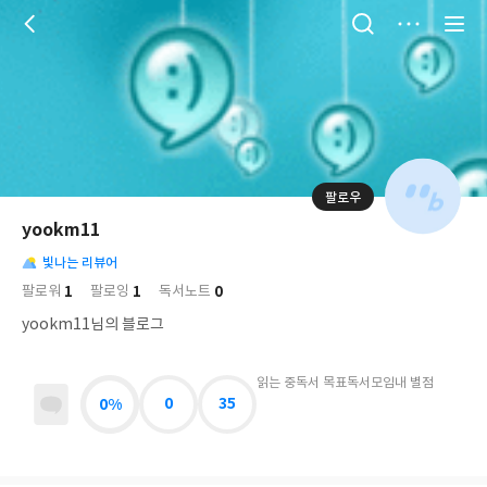
저
장
팔로우
나
의
yookm11
님
대
사
의
빛나는 리뷰어
표
락
사
사
배
1
1
0
팔로워
팔로잉
독서노트
진
경
락
yookm11님의 블로그
읽는 중
독서 목표
독서모임
내 별점
0%
0
35