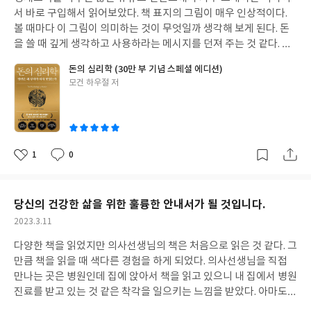
무엇보다 그 이전 세대보다는 현실적인 문제에 보다 더 정확하게 눈
을 글로 쓰기도 하는데 <할미언니>는 그런 시행착오를 거치지 않고
서 바로 구입해서 읽어보았다. 책 표지의 그림이 매우 인상적이다.
을 뜨고 계산을 하고 있었던 것이다. 그도 그럴것이 이 세대가 자라
똑바로 정신을 차리고 '돈 공부'에 매진하여, 올림픽에서 금메달을
볼 때마다 이 그림이 의미하는 것이 무엇일까 생각해 보게 된다. 돈
던 어린 시절은 우리나라의 자본주의가 자리를 잡고 있었던 바로 그
딴 10대 메달리스트처럼 누구보다 일찍 자산 형성의 괘도에 올랐다
을 쓸 때 깊게 생각하고 사용하라는 메시지를 던져 주는 것 같다. 이
시기였기 때문에, 특히나 IMF에 청소년기를 보냈기 때문에 그 어느
는 것이 너무나 자랑스럽고 그냥 대단하다는 생각이 들 뿐이다. 그래
책은 몇 년 전에 읽은 댄 애리얼리의 <부의 감각>과 유사한 부분이
때보다 경제적 측면에 대한 이해가 그 어떤 세대보다 중요한 요건이
서, 이 책을 많은 사람들이 읽었으면 좋겠다. 특히 20대, 30대 젊은
돈의 심리학 (30만 부 기념 스페셜 에디션)
있는 것 같고 돈에 대한 심리적 접근이라는 면에서 이미 다른 책을
었던 것이다. 이 책의 공저자 서현주 작가님이 교대를 다니던 시절인
글
모건 하우절 저
이들이 많이 읽었으면 좋겠다는 생각이 들었다. 이 책에 나와있는 수
읽어 보았기 때문에 어렵지 않게, 재미있게 글을 읽을 수 있었다. 이
2005년은 교대와 교사의 인기가 가장 절정이던 시기였고 그 이유는
쓴
많은 '돈공부'와 관련한 내용들을 초, 중, 고 학생들이 학교에서 배
책을 읽으며 그동안 3년동안 경제공부, 돈 공부를 하면서 들었던 많
이
이 책에도 나와있듯이 IMF이후 안정적인 직장으로 공무원과 특히,
우고 공부해서 사회에 나온다면 '젊은이들이 혼란에 빠지거나 돈 때
은 내용들이 아주 쉽고 이해하기 쉽도록 정리가 되어 있어서 여러가
여자에게는 교사라는 직업이 가장 각광을 받을 때이다. 이 무렵 대학
문에 큰 고통을 당하지 않아도 될텐데' 라는 생각을 해 보게 되었다.
지로 도움이 되었다. story1~story20의 내용 모두가 하나하나 꼭
원도 다니고 결혼도 하고 아이를 낳아서 양육을 하는 그 힘든 일들을
작년에 내가 읽었던 책 중에서 '오십부터는 노후 걱정 없이 살아야
필요한 것들이고 내가 미처 생각하지 못했던 것들을 명확하게 설명
1
0
해오면서 계속해서 직장생활을 할 수 있었던 것은 '여자가 하기 좋
한다' 라는 책이 있었다. 책 제목을 보면서 아차! 하는 마음에 많이
좋
댓
작
해 주어서 돈에 대한 나름대로의 철학을 형성하는데 도움이 되었다.
아
글
성
은 직업'이었기 때문이었을까? 그럴수도 있었겠지만 무엇보다 '자
당황했던 기억이 난다. 나를 포함하여 많은 사람들이 50이 다 되어
<story1 아무도 미치지 않았다 > 첫 장에서부터 저자는 너무나 친
요
일
립'에 대한 욕구가 컸기 때문이 아닐까 생각해보게 된다. 교대를 다
서야 노후 준비를 하게 되는데 책 제목은 이제 50부터는 걱정이 없
절하게, 그렇지만 매우 객관적으로 왜 수많은 사람들이 돈에 대한
니던 시절 적성에 맞지 않아서 휴학했던 2년이 어쩌면 큰 도움이 된
당신의 건강한 삶을 위한 훌륭한 안내서가 될 것입니다.
어야 한다니 많이 당황스러웠다. 물론 그 윗 세대는 노후 준비조차도
가치관이 다르고 입장이 이렇게도 다를수 밖에 없는지 자세히 설명
것일 수도 있다. 아무리 생각해도 전교과를 다 다루어야 할 초등교사
하지 못하고 노후를 맞이했다고 하니 각 세대 별로 노후를 대비하는
작
2023.3.11
해준다. 우리는 살면서 다양한 세상의 원리를 접하고 배워나간다. 하
의 특성상 내가 잘 하지 못하는 예체능 교과에 대한 스트레스가 너무
성
준비가 얼마나 차이가 나는지 알 수 있다. 할미언니의 <돈 공부를 시
지만 돈만큼 사람들의 생각이 제각각이고 이렇게 서로 다르게 생각
다양한 책을 읽었지만 의사선생님의 책은 처음으로 읽은 것 같다. 그
일
나 심해서 이 직업이 나에게 맞는 것인지 심각하게 고민을 했던 시절
작하고 인생의 불안이 사라졌다>를 읽어보니 작년에 읽었던 그 책
하는 것이 있을까 할 정도로 돈은 복잡하다. 심지어 한 사람 개인에
만큼 책을 읽을 때 색다른 경험을 하게 되었다. 의사선생님을 직접
이었다. 지금이야 예체능 전담교사도 있고 디지털 수업자료나 에듀
에 대한 화답의 책이 된 것 같아서 정말 반가웠고 읽는 내내 마음이
게도 돈은 상황에 때라, 장소에 따라, 그날의 기분에 따라 다르게 생
만나는 곳은 병원인데 집에 앉아서 책을 읽고 있으니 내 집에서 병원
테크 플랫폼이 너무나 일반화되었지만 그 시절은 인터넷이 없던 90
든든했다. 20대부터 노후 준비를 시작하여 30대를 맞이하고, 40대
각하는 걸 보면 정말 재미있기도 하고, 연구대상이 아닐 수 없다는
진료를 받고 있는 것 같은 착각을 일으키는 느낌을 받았다. 아마도
년대였다. 내가 근무한 26년을 쭉 되돌아보면 분명 교사라는 직업은
를 거치면 50대는 어떤 일이 닥쳐도 불안해 하지 않고, "빗속에서도
생각이 든다. 세상의 원리를 배우면 그것은 그 사람의 행동의 기준이
이 책을 쓰신 정희원 교수님의 영상을 자주 보면서 책을 읽었기 때문
선망의 직업이었지만 지금은 그렇지 않다는 생각이 든다. 특히나,