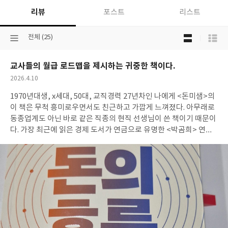
리뷰
포스트
리스트
목
선
전체 (25)
록
택
보
된
기
교사들의 월급 로드맵을 제시하는 귀중한 책이다.
분
선
류
택
작
2026.4.10
성
1970년대생, x세대, 50대, 교직경력 27년차인 나에게 <돈미샘>의
일
이 책은 무척 흥미로우면서도 친근하고 가깝게 느껴졌다. 아무래로
동종업계도 아닌 바로 같은 직종의 현직 선생님이 쓴 책이기 때문이
다. 가장 최근에 읽은 경제 도서가 연금으로 유명한 <박곰희> 연금
부자 수업이었는데 이 책의 저자 박곰희님은 금융맨 출신이기 때문
에 연금 투자에 대해서는 좋은 내용을 담고 있지만 교사의 월급관리
등 실제 소득과 자산관리 측면에서는 돈미샘의 책이 교사에게는 많
은 도움이 되는 것 같았다. 좀 더 이른 나이에 돈미샘처럼 돈관리에
관한 공부를 많이 했더라면 참 좋았겠다는 생각을 해보았다. 책을 다
읽고 나니 대학 시절 읽은 베르나르 베르베르의 책 <개미>가 떠올
랐다. 그렇게 복잡하고 난해해 보였던 그 모든 것이 사실은 사람의
발 아래 보이는 개미집에 불과했던 것이다. 나에게 있어서 월급관