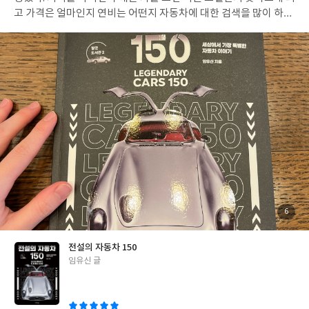
적으로 살아가는 게 아닐까하는 씁쓸한 생각이 들었다. 사회적으로
고 가격은 얼마인지 연비는 어떤지 자동차에 대한 검색을 많이 하게
인정받는 직업을 갖게되면 마치 성공한 것 같다는 착각속에서 살고
되는 요즘이다. 그러던 중 인상적인 특징을 보여줬거나 기억에 남을
있는 건 아닌지 스스로 돌아보게 된다. 마음의 소리에 더 귀기울여보
만한 임팩있었던 자동차 150가지를 엄선해서 소개하는 책이라니
고 그 마음의 소리에 화답하며 살아가는 인생이길 바란다는 게 이 책
흥미로웠다. 목차를 보면 테마별로 자동차를 나열했다는 것을 알 수
을 읽고나서 느낀점이다. 새로운 도전 앞에서 주저하는 사람에게 이
있었다. 기록, 성능, 판매량, 장수모델 카테고리에 소개된 자동차에
책을 추천해주고싶다.
대한 내용이 가장 궁금해서 먼저 읽었다. 인상깊었던 내용의 자동차
들에는 여러개가 있었는데 볼보 P1800이라는 모델은 주행거리가 5
23만km까지 되었다고 한다. 주변에서 몇 만 뛴 차냐고 물어봤을 때
100만km이상을 뛴 차를 들어본 적이 없어 몇십만 이상이 생소했는
데 523만km라고하니 굉장히 충격적이었다. 엔진이 좋고 차주가 관
리를 잘 하면서 타면 이렇게도 오래탈 수 있구나하면서도 대단한 명
차라는 생각이 들었다. 개인적으로 도요타의 프리우스는 굉장히 좋
은 차라고 생각하는데 이 책에서 만나니 반가웠다. 하이브리드 기술
은 도요타가 원조이기도하고 독보적이라고 들었다. 하이브리드 기
첨
6
부
술은 지금 생각해봐도 정말 혁신인 것 같다. 개인적으로 프리우스는
된
사
진
디자인만 조금더 다듬으면 더 완벽하지 않을까 생각한다. 인상깊었
전설의 자동차 150
던 차량을 꼽다보니 모두 '기록' 카테고리에 속한 차들이다. 우리가
글
임유신 글
살 수 있는(?) 판매용으로 나온 차 중에서처음으로 시속 400km를
쓴
넘는 차는 부가티의 베이론이라는 자동차라고한다. KTX가 지나가
이
는 속도를 본 적이 있는가? KTX 최고 시속이 300km라는데 그보다