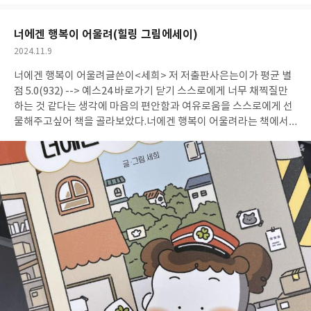
아
글
성
요
일
너에겐 행복이 어울려(힐링 그림에세이)
작
2024.11.9
성
너에겐 행복이 어울려글쓴이<세희> 저 저출판사은는이가 평균 별
일
점 5.0(932) --> 예스24 바로가기 닫기 스스로에게 너무 채찍질만
하는 것 같다는 생각에 마음의 편안함과 여유로움을 스스로에게 선
물해주고싶어 책을 골라보았다.너에겐 행복이 어울려라는 책에서
시선이 멈추었는데, 우선 표지가 너무 귀여웠고 내 인생에 세심한
행복을 찾아가고싶어 이 책을 선택해보았다. 저자인 세희는 인스타
툰으로 유명해진 작가로,2021년부터 인스타그램에서 세상(世)의
모든 마음(心)을 담은 MZ세대의 일상을 그린 일상툰인 세심일기를
연재하고있다고 한다.인스타에 들어가보니 말랑말랑한 그림체가
너무 귀여웠고, 이야기에 공감하면서 무한정으로 내려보게 되었다.
책으로 소장해두고 책갈피해서 자주 꺼내보고싶다는 생각이 들었
다. 무엇보다도, 줄글로 나열된 책만 읽었는데 이렇게 귀여운 그림
에세이라니!가벼운 마음으로 부담없이 읽기 좋았다. 공들여 세운 탑
이 무너졌을 때,탑 너머의 세상은생각보다 찬란할지도 모르니두려
워하지 말자!p.59 Give up to gain.무엇인가를 얻으려면 때로는 포
기를 해야하는 것들이 있다.그런데 사실 생각보다 포기하는 게 쉽지