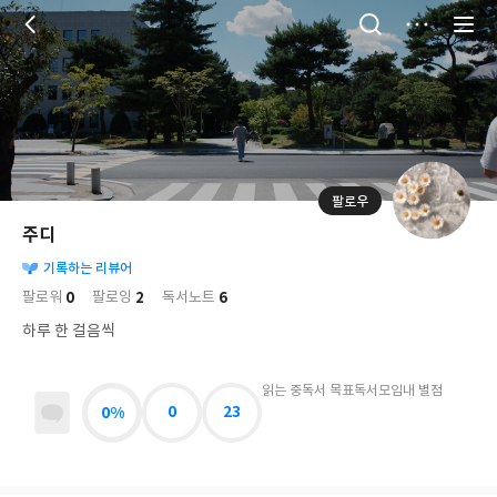
저
장
팔로우
나
의
주디
님
대
사
의
기록하는 리뷰어
표
락
사
사
배
0
2
6
팔로워
팔로잉
독서노트
진
경
락
하루 한 걸음씩
읽는 중
독서 목표
독서모임
내 별점
0%
0
23