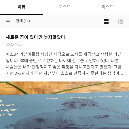
리뷰
포스트
리스트
목
선
전체 (11)
록
택
보
된
기
새로운 꿈이 있다면 늦지않았다.
분
선
류
택
작
2025.4.20
성
예스24 리뷰어클럽 서평단 자격으로 도서를 제공받고 작성한 리뷰
일
입니다. 30대 중반으로 향하는 나이에 진로를 고민하고있다. 다른
사람들은 내가 안정적이고 좋은 직장을 다니고있다고 말한다. 그렇
지만 2~3년차가 되던 시점부터 스스로 만족하지 못한다는 생각이
들기 시작했다. 상사들의 모습을 보면서 나의 미래를 그려보니 아쉬
울 것 같다는 생각이 자꾸만 들었다. 다른 인생을 꾸리고싶어 작년
큰 마음 먹고 새로운 도전을 했지만 결과는 좋지 않았다. 여전히 나
는 무거운 발걸음으로 매일 출근을 하고있다. 그러던 중 이 책을 만
나게 되었다. '대기업 퇴사하고 옥스포드 갑니다.' 파격적이다. 작가
는 어떤 고민을 하면서 지냈을까? 퇴사를 선택하는 데 어렵지 않았
을까? 왜 해외 유학일까? 그의 이야기가 궁금했다. 마치 나와 비슷
한 고민을 했을 것 같았다. MBA과정을 마음먹기까지 작가의 실패