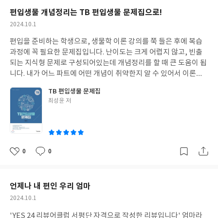
편입생물 개념정리는 TB 편입생물 문제집으로!
작
2024.10.1
성
편입을 준비하는 학생으로, 생물학 이론 강의를 쭉 들은 후에 복습
일
과정에 꼭 필요한 문제집입니다. 난이도는 크게 어렵지 않고, 빈출
되는 지식형 문제로 구성되어있는데 개념정리를 할 때 큰 도움이 됩
니다. 내가 어느 파트에 어떤 개념이 취약한지 알 수 있어서 이론을
계속 돌리는 것보다 더 효율적으로 공부할 수 있습니다. 이론 강의
TB 편입생물 문제집
후 처음으로 풀기 좋은 편입생물 문제집이라고 생각합니다.
글
최성윤 저
쓴
이
0
0
좋
댓
작
아
글
성
요
일
언제나 내 편인 우리 엄마
작
2024.10.1
성
'YES 24 리뷰어클럽 서평단 자격으로 작성한 리뷰입니다' 엄마라
일