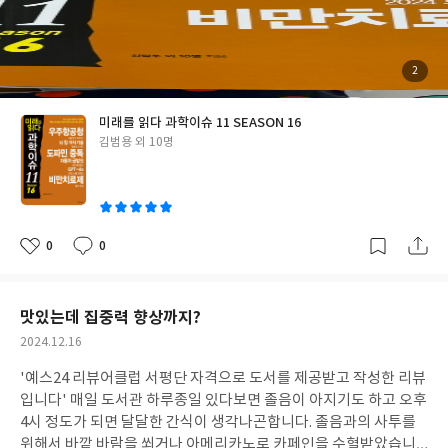
어들도 있었다. 가장 와닿고 쉽고 재밌게 읽은 주제는 'SNS로 인한
도파민 중독'이었다. 디지털 디톡스라는 단어가 요즘 흔하게 쓰이고
있으며, 세계적으로도 스마트폰이나 SNS를 금지시키는 나라들이
하나 둘씩 생기는 것을 보면 스마트폰과 SNS 중독이 얼마나 심각
첨
2
부
한 지 깨닫게 된다. 흔히들 도파민이 터진다는 말을 장난처럼 많이
된
사
진
쓰는데, 도파민이 신체에서 어떤 작용을 하고 도파민에 계속 노출되
미래를 읽다 과학이슈 11 SEASON 16
었을 때 우리가 자극을 어떻게 받아들이게 되는 지 생물학적인 기전
글
김범용 외 10명
에 대해서도 설명되어있어서 현상을 더 쉽게 이해할 수 있었다. 현재
쓴
이슈가 되는 과학 분야에 관심이 있는 분들이라면 추천하고싶은 책
이
이다.
0
0
좋
댓
작
아
글
성
요
일
맛있는데 집중력 향상까지?
작
2024.12.16
성
'예스24 리뷰어클럽 서평단 자격으로 도서를 제공받고 작성한 리뷰
일
입니다' 매일 도서관 하루종일 있다보면 졸음이 아지기도 하고 오후
4시 정도가 되면 달달한 간식이 생각나곤합니다. 졸음과의 사투를
위해서 바깥 바람을 쐬거나 아메리카노로 카페인을 수혈받았습니