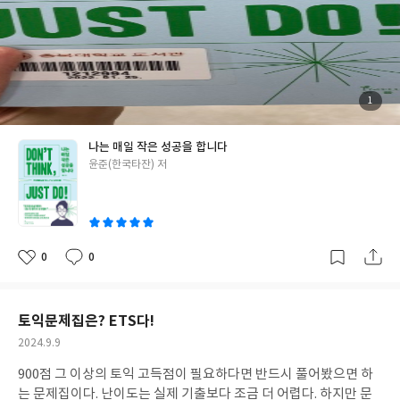
첨
1
부
된
사
진
나는 매일 작은 성공을 합니다
글
윤준(한국타잔) 저
쓴
이
0
0
좋
댓
작
아
글
성
요
일
토익문제집은? ETS다!
작
2024.9.9
성
900점 그 이상의 토익 고득점이 필요하다면 반드시 풀어봤으면 하
일
는 문제집이다. 난이도는 실제 기출보다 조금 더 어렵다. 하지만 문