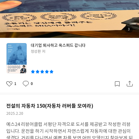
라 표현했던 과거의 경험들과 이야기로 시작되었다. 그 후 회사를 다
니며 MBA 과정을 수행할 학교를 선택하는 과정, 원하는 학교에 지
원하기위해 필요한 공부와 서류, 점수들, 합격 후 영국에 가서 생활
하면서 겪은 어려움들과 사람들과의 관계들이 순서대로 담겨있었
다. MBA과정을 준비하고 경험을 하기까지 꽤나 실질적이고 실용적
첨
3
부
인 정보들이 많이 담겨있었다. 학교를 다니는 중에 필요한 옷들은 어
된
사
진
떤 것인지, 영국에서 자취하기 위해 적합한 집을 구하는 것이 얼마
대기업 퇴사하고 옥스퍼드 갑니다
나 어려운지 하는 사소하지만 모두 궁금해 할만한 알짜배기 정보들
글
정성환 저
도 많았다. 유학을 경험해보지는 않았지만 언젠가 유학을 가보고싶
쓴
다는 생각을 하는 입장에서 비용이나 생활에 있어서 어떤 준비를 하
이
면 좋을 지 실질적인 도움이 되었다. 더 나아가 가장 크게 느끼고 깨
달은 것이 있다면 새로운 꿈이 있다면 늦지않았다는 마음가짐을 갖
고 살아고싶다는 것이다. 작가는 참 대단하고 멋있다고 생각했다. 3
1
0
좋
댓
작
3살이라는 나이에 안정적인 직장을 그만두고 새로운 무언가를 시작
아
글
성
요
일
한다는 건 아주 불안하고 어려운 선택이다. 이게 얼마나 어려운 것인
지 알기 때문에 도전하는 작가와 같은 사람들을 늘 존경한다. 나도
전설의 자동차 150(자동차 러버들 모여라)
비슷한 나이를 지나가면서 안정적인 직장을 꽉 쥔 채 놓지 못하고있
작
2025.2.20
는데 책을 보면서 용기를 많이 얻었다. 지나가는 사람들을 보면 모두
성
생김새가 다르고 각자 취향에 맞는 옷을 입고 다닌다. 음식을 고를
예스24 리뷰어클럽 서평단 자격으로 도서를 제공받고 작성한 리뷰
일
때도 저마다 좋아하는 확고한 취향이 있다. 누구에게나 사실 취향이
입니다. 운전을 하기 시작하면서 자연스럽게 자동차에 대한 관심이
있다. 그렇지만 직업에 있어서는 사회적인 시선에 맞춰서 천편일률
생겼다. 거리를 다니면서 예쁜 차를 보면 어떤 모델인지 찾아보게 되