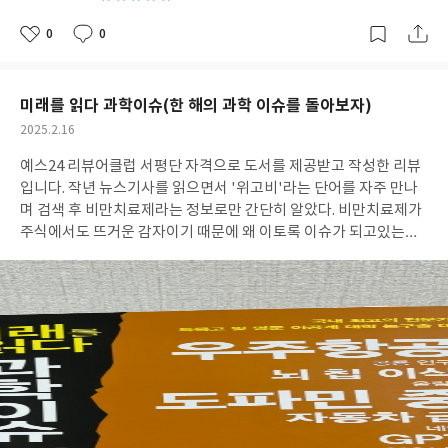
도 시속 100km이상 더 빠른 속도로 달리는 자동차라니 놀랍다. 이
세상에 존재하는 기술력이 대단하다고 다시 한 번 느꼈다. 디자인이
0
0
좋
댓
작
예쁜 차들도 보고, 세상에서 가장 작은 차, 연비 효율이 가장 좋은 차
아
글
성
요
일
등을 보면서 다음번 차를 구매할 때 이 책을 통해 본 것을 참고해야
겠다고 생각했다. 자동차를 좋아하는 사람들에게는 흥미로울 것 같
미래를 읽다 과학이슈(한 해의 과학 이슈를 돌아보자)
은 책이다.
작
2025.2.16
성
예스24 리뷰어클럽 서평단 자격으로 도서를 제공받고 작성한 리뷰
일
입니다. 작년 뉴스기사를 읽으면서 '위고비'라는 단어를 자주 만나
며 검색 후 비만치료제라는 정보로만 간단히 알았다. 비만치료제가
주식에서도 뜨거운 감자이기 때문에 왜 이토록 이슈가 되고있는지
궁금했던 찰나, 책 제목에 비만치료제가 기입된 것을 보니 구미가
확 당겼다. 세계적인 트랜드는 경제 동향을 파악하는데도 도움이 되
기때문에 관심있게 보려고 노력한다. 그 중 과학 분야에 자세히 관심
있으면서도, 논술이나 면접 등을 준비하는 수험생들에게도 굉장히
도움될 것 같아 추천하고싶은 도서이다. 과학동아의 좀 더 라이트한
버전이랄까? 우주항공청 출범, 디지털 중독, 비만치료제, 자동차 급
발진, 뇌 칩 이식, 인공지능, 공룡연구, 올림픽 속 과학, 네안데르탈
인, 메가 번개, 2024년 노벨상 과학상 등 11가지의 이슈를 다루고
있다. 생각보다 심도있게 내용을 다루고 있어서 이해하기 어려운 단