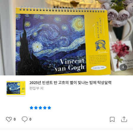
웃음소리,물건이 많이 진열되어 있는 백화점 구경,땀 흘리며 하는
없을 정도로 유명인사가 되었다. 반 고흐의 작품 중 '별이 빛나는 밤
운동,갈증나는 여름 시원하게 마시는 맥주 한 잔,깔끔하게 씻고 들
에'와 자화상만 자주 보았는데,
이렇게 다양한 작품이 있다는 것을
어가는 포근한 이불속. 나를 행복하게 하는 것들이 얼마나 많은지!
달력을 통해 알게되었다. 뒤편에는 월별로 고흐 작품이 쭉 들어가있
행복이 많은 사람이 되어 그 행복을 나눠줄 수 있는 사람이 되고싶다
다. 탁상달력을 선택할 때 중요하게 생각하는 요소 중 두 가지가 종
는 생각을 해본다. 너무 치열하게만 살아가고,스스로에게 비난과 채
이 재질과 일별 칸의 크기이다. 스케줄을 작성하기에 딱 좋은 사이즈
찍질만 하는 사람들에게 추천하고싶은 에세이 책이다.글이 많지 않
의 크기와 빤질거리지 않는 재질이라 연필로도 필기하기 좋아 책상
아서 하루만에 금방 다 읽을 수 있었다.마음에 새기고싶은 부분은 띠
에 두고 매일 스케줄을 써넣기에도 아주 적합했다. 2025년은 반 고
지로 붙여두고 잊을만 할 때 한 번씩 꺼내보고싶은 그런 책이다.
모
흐와 함께 보내볼까나! 'YES24 리뷰어클럽 서평단 자격으로 작성
든 이들의 마음에 행복이 깃들길. #너에겐행복이어울려 #그림에세
한 리뷰입니다' #리뷰어클럽리뷰 #반고흐 #별이빛나는밤에 #탁상
이 #에세이 #세희 #인스타툰 #행복 #책추천 #책리뷰
달력 #북엔
첨
4
부
된
사
진
2025년 빈센트 반 고흐의 별이 빛나는 밤에 탁상달력
글
편집부 저
쓴
이
0
0
좋
댓
작
아
글
성
요
일