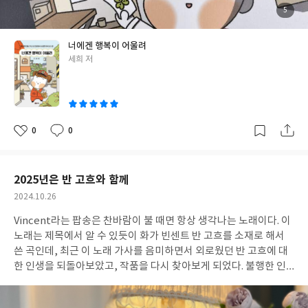
않다.포기하기엔 너무 달콤하거나, 내가 쏟은 정성과 시간들이 아까
첨
5
부
워서 놓고싶지 않은 욕심.결국 포기하지 못하고 꽉 쥐고있다가 좋은
된
사
진
기회를 날리는 경우도 왕왕 보았다.이직을 원하지만 현재 가진 직장
너에겐 행복이 어울려
도 좋아보여 놓질 못하는 사람들,유흥을 견디지 못해 시간을 날려버
글
세희 저
리던 수험생 친구들. 더 좋은 것들을 얻기 위해선 포기할 줄알아야하
쓴
고,생각보다 그것을 놓는다고 엄청난 후회가 남지도 않더라.두려워
이
말고 도전적으로 살아보는 편이 후회가 덜 남지 않을까? 힘든 감정
에 집착하는 것이 아니라내가 바꿀 수 있는 상황에 집중하며그것을
착실히 수행하다보면..p. 252 감정에 매몰되어 허우적거리다보면상
0
0
좋
댓
작
황은 해결되지 않은 채 스트레스만 가득해진 스스로를 발견하곤 한
아
글
성
요
일
다.세희 작가의 말처럼,회복 탄력성이 높은 사람이 되려면,감정에
매몰되지 말고 내가 바꿀 수 있는 상황에 집중해서 결과를 만들어낼
2025년은 반 고흐와 함께
것.감정은 휘발성이 높은 녀석이니까! 행복이 많아야 돈도 벌고,사
작
2024.10.26
람도 만나지.p. 276 돈은 행복에 있어 분명 필요조건이라고 생각하
성
지만,필요충분조건은 아니라고 생각한다.돈으로 많은 것들을 살 수
Vincent라는 팝송은 찬바람이 불 때면 항상 생각나는 노래이다. 이
일
있어 행복감을 주는 것들이 분명 많지만돈이 많다고 무조건 행복한
노래는 제목에서 알 수 있듯이 화가 빈센트 반 고흐를 소재로 해서
건 아니라는 말이다.행복의 역치를 낮추어서 사소한 것으로도 행복
쓴 곡인데, 최근 이 노래 가사를 음미하면서 외로웠던 반 고흐에 대
함을 느낄 수 있는 사람이 되고싶다. 가족들, 사랑하는 사람과 식사
한 인생을 되돌아보았고, 작품을 다시 찾아보게 되었다. 불행한 인
를 하며 나누는 대화,밥 먹고 상쾌한 바람을 맞으며 하는 산책,주말
생이었지만 정말 멋있는 작품을 남기고 떠났고, 세상을 떠나고 난
오후 아늑한 카페에서 마시는 향긋한 커피 한잔,지나가는 사람들의
후에야 비로서 작품이 빛을 보았고 이제는 반 고흐를 모르는 사람은