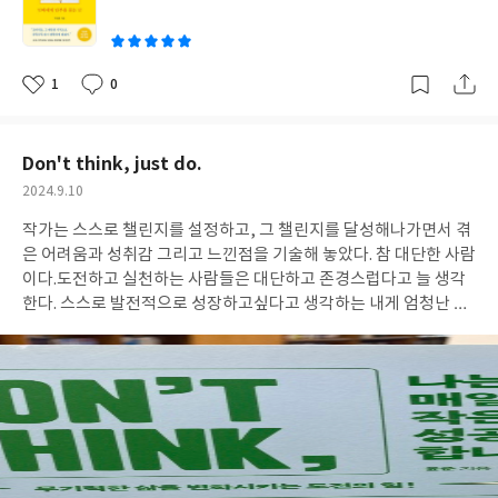
동복 차림으로 나를 기다리고있었다. 아빠는 걸어나오는 내게서 무
이
거운 책가방을 받아들어 매고 셋이서 도란도란 얘기하면서 집으로
걸어가던 기억이 난다. 어렸을 때부터 친구들에게, 또 주변사람들에
게 사랑을 많이 받고 자란 아이같다는 말을 항상 들었다. 그런 아우
1
0
좋
댓
작
라는 단순히 내게서 나오는 게 아니라 우리 엄마 아빠의 사랑이 나를
아
글
성
요
일
통해 비추어지는 것이겠지. 나중에 나의 아이에게도 온전한 사랑을
줄 수 있도록 최선을 다해야겠다는 다짐을 해본다. 엄마 아빠 고마워
Don't think, just do.
요. 책을 읽으면서 지난 나의 행동들에 대해서 많이 돌아보게되었다.
작
2024.9.10
최근 일기에 이런 문장을 쓴 적이 있다. 나는 부모님의 자부심이 되
성
겠다고. 언제나 내 곁에서 내 편이 되어주는 부모님의 무조건적이고
작가는 스스로 챌린지를 설정하고, 그 챌린지를 달성해나가면서 겪
일
절대적인 사랑을 늘 간직하고 곱씹으면서 주어진 인생에 최선을 다
은 어려움과 성취감 그리고 느낀점을 기술해 놓았다. 참 대단한 사람
하고, 최선을 다해 부모님을 사랑해야겠다. #리뷰어클럽리뷰
이다.도전하고 실천하는 사람들은 대단하고 존경스럽다고 늘 생각
한다. 스스로 발전적으로 성장하고싶다고 생각하는 내게 엄청난 동
기부여가 되어준 책이다. 작가가 도전한 것들 중 기억에 남는 건 커
피 마시지 않기, 5초 법칙 실행하기, 매일 감사한 일 다섯가지 기록
하기, 매일 30분 명상하기, 일기쓰기, 매일 계단으로 다니기, 턱걸
이 열 개 도전하기.개인적으로 나도 도전해보고싶은 것들이다. 매일
미션클리어를 한다는 건 엄청 성취감있는 일 아닐까! 차근차근 실천
에 옮겨봐야겠다.