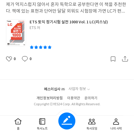
제가 억지스럽지 않아서 혼자 독학으로 공부한다면 이 책을 추천한
다. 책에 있는 표현과 단어만 달달 외워도 시험장에 가면 LC가 편안
하게 들리는 매직을 경험할 수 있을 것이다.
ETS 토익 정기시험 실전 1000 Vol. 1 LC(리스닝)
글
ETS 저
쓴
이
0
0
좋
댓
작
아
글
성
요
일
예스이십사 ㈜
사업자 정보
개인정보처리방침
이용약관
문의하기
Copyright ⓒYES24 Corp. All Rights Reserved.
홈
독서노트
독서모임
나의 사락