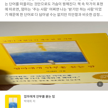
는 단어를 떠올리는 것만으로도 가슴이 찡해진다. 책 속 작가의 표현
에 따르면, 엄마는 '주는 사람' 어쩌면 나는 '받기만 하는 사람'이었
기 때문에 한 단어로 다 담아낼 수는 없지만 미안함과 비슷한 감정들
이 나를 가득채우기 때문이 아닐까? 책을 읽어가는 내내 엄마의 모
습이 겹쳐 떠오르며 미안하고 울컥한 마음이 가득했다. "사랑하는
사람을 위해 우리가 해야 할 가장 중요한 일은 스스로 행복해지는 일
이라는 것을 엄마를 통해 배운다." 엄마가 삶을 사랑해서 참 다행이
라는 저자의 말을 오래도록 곱씹어보았다. 나 또한 엄마 특유의 천진
함 사랑한다. 그런 엄마라서 너무 좋다. 먼 훗날 엄마를 떠올 릴 때 천
진하고 행복한 모습으로 가득하길 바란다. "이별이 슬픈 건 더 이상
그 사람을 위해서 해줄 수 있는 일이 없기 때문이라고" 엄마를 향한
그리움이 묻어나는 저자의 진한 기억들을 읽어가면서 이기적이게
도 건강히 내 곁을 지켜주는 엄마가 너무 고맙다고 생각했다. 엄마를
위해서 해줄 수 있는 게 남아있으니까. 헤어진 연인에 대입해서 내가
겪은 아픈 이별을 생각해봤다. 늘 더 많이 주지 못한 것에 대한 후회
가 남았었다. 해주지 못한 것들에 대한 미련이나 아쉬움의 크기가 크
첨
1
부
지 않도록 노력해야겠다. "아빠, 고마워요. 사랑한다는 것은, 그렇
된
사
진
게 작은 일 하나에도 온 마음을 다하는 일이라는 걸 가르쳐줘서. 항
엄마에게 안부를 묻는 밤
상 최선을 다해 사랑해줘서." 엄마 아빠는 일찍 주무신다. 그런데 내
글
박애희 저
가 재수하던 시절 12시에 독서실에서 나올때면 매일 엄마아빠는 운
쓴