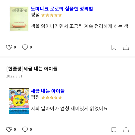
일
도미니크 로로의 심플한 정리법
평점
책을 읽어나가면서 조금씩 계속 정리하게 하는 책
0
0
좋
댓
작
아
글
성
요
일
[한줄평]세금 내는 아이들
작
2022.3.31
성
일
세금 내는 아이들
평점
저희 딸아이가 엄청 재미있게 읽었어요
0
0
좋
댓
작