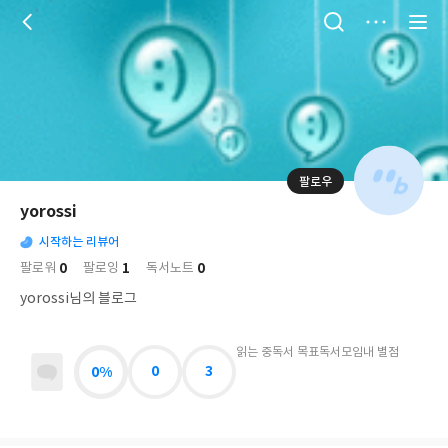
저
장
팔로우
나
의
yorossi
님
대
사
의
시작하는 리뷰어
표
락
사
사
배
0
1
0
팔로워
팔로잉
독서노트
진
경
락
yorossi님의 블로그
읽는 중
독서 목표
독서모임
내 별점
0%
0
3