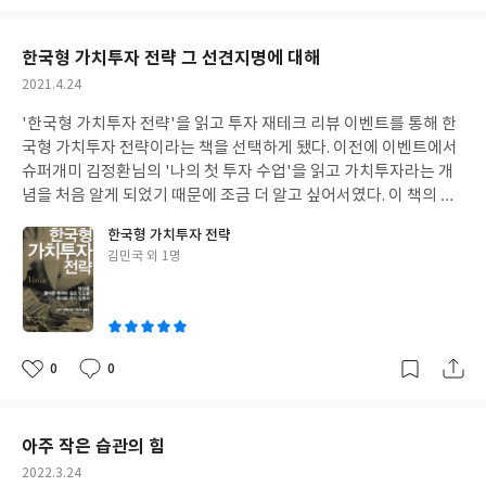
아
글
성
요
일
한국형 가치투자 전략 그 선견지명에 대해
작
2021.4.24
성
'한국형 가치투자 전략'을 읽고 투자 재테크 리뷰 이벤트를 통해 한
일
국형 가치투자 전략이라는 책을 선택하게 됐다. 이전에 이벤트에서
슈퍼개미 김정환님의 '나의 첫 투자 수업'을 읽고 가치투자라는 개
념을 처음 알게 되었기 때문에 조금 더 알고 싶어서였다. 이 책의 초
판이 2004년이라는 것을 알고 선견지명 적으로 가치투자의 개념으
한국형 가치투자 전략
로 책을 쓰셨다는 것에 대해 참 놀랍다는 생각을 하게 되었다. 투자
글
김민국 외 1명
하는 기업에 대해 주인의식을 가지고 주식을 장기간 보유할 것 탁월
쓴
한 사업모델을 가졌지만 저평가된 기업을 찾아 그 가치에 비해 싼 가
이
격에 사들이고, 오너와 같은 입장에서 장기간 주식을 보유한다면 복
리수익을 통해 소기의 목적을 달성할 수 있을 것이라는 점. 책을 읽
으면서 가치투자에 대한 기본 개념을 다질 수 있었고, 주식시장에서
0
0
좋
댓
작
내가 반드시 알아야 할 내용들을 찾아낼 수 있었다. 김대리와 회계사
아
글
성
친구의 주식풀이 내용은 무겁지 않은 내용으로 주식을 이해할 수 있
요
일
었고, 포인트로 복습할 수 있도록 짚어준 점도 고마운 부분이었다.
아주 작은 습관의 힘
책을 한 번 읽고 주식이라는 바다를 다 알 수는 없으나 주식이라는
작
2022.3.24
바다를 항해할 때 알아야 할 지표들을 알게 된 느낌이라고나 할까?