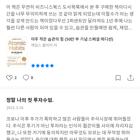
성
단, 2004년에 초판이 나온 만큼 예시를 들은 기업들이 지금과 다른
이 책은 우연히 비즈니스북스 도서목록에서 본 후 구매한 책이다
시
일
부분들이 있어 시간의 흔적을 알 수 있었다. 이제 책을 통해 알게 된
간을 너무 무의미하게 쓰는 것 같아 읽게 되었는데 이럴수가 라는 생
전자공시, ROE, 복리, 영업이익률, PER 등을 내것으로 만들 차례
각을 갖게 만드는 책이었다
우선 1퍼센트만 달라져도 1년 후에 나는
가 되었다. 단, 정보를 알아내는 것에 그치면 투자가 아니라 조사가
훨씬 다른 사람이 되어 있을 수 있고,
습관을 만들때엔 쉽게, 재밌
되어버린다는 충고를 잊지 말아야 겠다. 정보와 행동이 일치하면 참
게, 단순하게 만들고,
습관은 아주 구체적으로 언제, 어디서, 무엇을
아주 작은 습관의 힘 (50만 부 기념 스페셜 에디션)
좋겠다.
만들라고 한 점이
인상적이었다
정말 다음날부터 내가 늘 하던 일을
글
제임스 클리어 저
좀 더 구체적으로 정해서 해보았는데 2시간이면 할 일을 30분 만에
쓴
끝내게 되었다
조금 어려운 내용도 있긴 하지만 쉽게 읽히며 긍정적
이
인 영향을 많이 주는 책이었다
2
0
좋
댓
작
아
글
성
요
일
정말 나의 첫 투자수업.
작
2021.3.16
성
코로나 이후 주가가 폭락하고 많은 사람들이 주식시장에 뛰어들었
일
다. 주식은 투기가 아닌 투자라는 인식이 젊은이들 사이에 자리자김
했고, 나 또한 거기에 동의하지만 아무것도 모르는 데 무작정 뛰어
들수는 없었다.
주식에 대한 책을 사서 읽으면서 책을 완독하는데 의