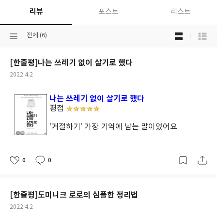
리뷰
포스트
리스트
목
선
전체 (6)
록
택
보
된
기
[한줄평]나는 쓰레기 없이 살기로 했다
분
선
류
택
작
2022.4.2
성
일
나는 쓰레기 없이 살기로 했다
평점
'거절하기' 가장 기억에 남는 말이었어요
0
0
좋
댓
작
아
글
성
요
일
[한줄평]도미니크 로로의 심플한 정리법
작
2022.4.2
성