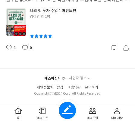
의를 두고 있던차에 yes24에서 이벤트로 김정환 슈퍼개미님의 책
나의 첫 투자 수업 1 마인드편
을 알게되었다.
그리고 또 완독하는데 의의를 두며 리뷰를 남기고 있
글
김이안 외 1명
다.
주린이로서 주식시장에 들어가기 전에 원칙과 자세, 알아야 할
쓴
상식,
특히 따님 이안이와 나누는 경제대화는 정말 신선했다.
부동산
이
이든 주식이든 투자의 기본은 공부라는 사실을 또 한번 되새기며,
이젠 김정환님의 두번째 책과 유투브를 완독해야겠다.
1
0
좋
댓
작
아
글
성
요
일
예스이십사 ㈜
사업자 정보
개인정보처리방침
이용약관
문의하기
Copyright ⓒYES24 Corp. All Rights Reserved.
홈
독서노트
독서모임
나의 사락