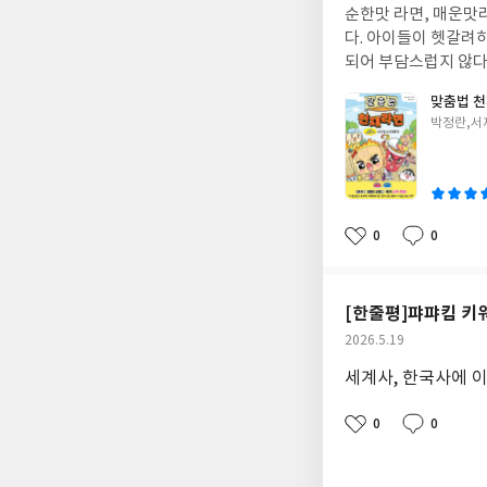
순한맛 라면, 매운맛
일
다. 아이들이 헷갈려
되어 부담스럽지 않다.
맞춤법 
글
박정란,서
쓴
이
0
0
좋
댓
작
아
글
성
요
일
[한줄평]퍄퍄킴 키
작
2026.5.19
성
세계사, 한국사에 이
일
0
0
좋
댓
작
아
글
성
요
일