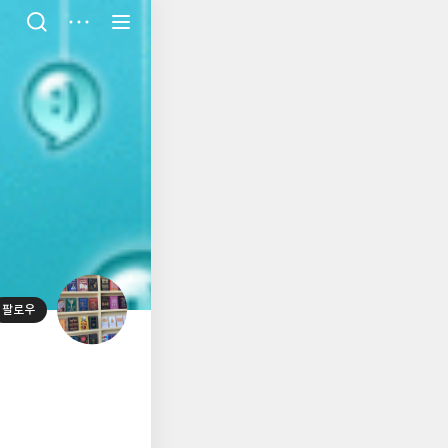
저
장
팔로우
대
표
사
진