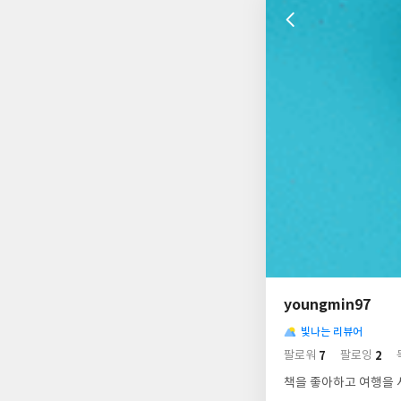
나
의
youngmin97
님
사
의
빛나는 리뷰어
락
사
배
7
2
팔로워
팔로잉
경
락
책을 좋아하고 여행을 