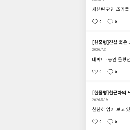
성
세븐틴 팬인 조카를 
일
0
0
좋
댓
작
아
글
성
요
일
[한줄평]진실 혹은 
작
2026.7.3
성
대박! 그동안 몰랐
일
0
0
좋
댓
작
아
글
성
요
일
[한줄평]천근아의 
작
2026.5.19
성
찬찬히 읽어 보고 
일
0
0
좋
댓
작
아
글
성