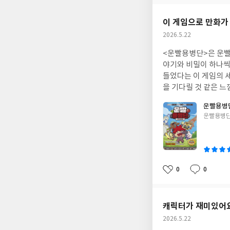
요
일
이 게임으로 만화가
작
2026.5.22
성
<운빨용병단>은 운빨
일
야기와 비밀이 하나씩
들었다는 이 게임의 세계관으로 학습만화가 탄생하다니 재미있다. 내용도 시리즈로 이어질 것 같아서 아이들이 뒷권
을 기다릴 것 같은 느
운빨용병단
글
운빨용병단
쓴
이
0
0
좋
댓
작
아
글
성
요
일
캐릭터가 재미있어
작
2026.5.22
성