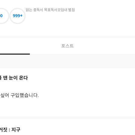
읽는 중
독서 목표
독서모임
내 별점
0
999+
포스트
 땐 눈이 온다
 싶어 구입했습니다.
거짓 : 지구