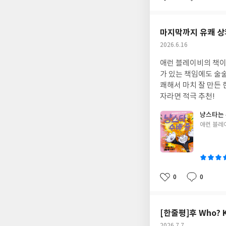
좋
댓
작
아
글
성
요
일
마지막까지 유쾌 상
작
2026.6.16
성
애런 블레이비의 책이
일
가 있는 책임에도 술술
쾌해서 마치 잘 만든 한 편의 영화를 본 느낌이었다. 애런 블레이비의 팬이거나 위트 있는 그래픽 노블을 보고 싶은 독
자라면 적극 추천!
냥스타는 
글
애런 블레
쓴
이
0
0
좋
댓
작
아
글
성
요
일
[한줄평]후 Who? 
작
2026.7.7