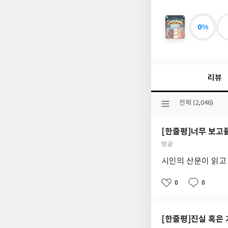
0%
별
이
빛
나
는
리뷰
고
양
이
선
전체 (2,046)
마
택
을
된
[한줄평]너무 보고플
분
류
작
방금
성
시인의 산문이 읽고
일
0
0
좋
댓
작
아
글
성
요
일
[한줄평]진실 혹은 