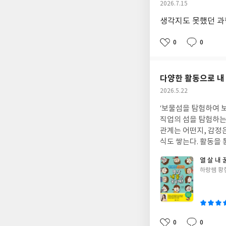
작
2026.7.15
성
생각지도 못했던 과
일
0
0
좋
댓
작
아
글
성
요
일
다양한 활동으로 내
작
2026.5.22
성
‘보물섬을 탐험하여 보
일
직업의 섬을 탐험하는 구성으로 되어 있는 책이다. 
관계는 어떤지, 감정
식도 쌓는다. 활동을
로 알 수 있는 책이다.
열 살 내 
글
하랑쌤 황
쓴
이
0
0