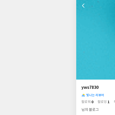
나
의
yws7830
님
사
의
빛나는 리뷰어
락
사
배
0
1
팔로워
팔로잉
경
락
님의 블로그