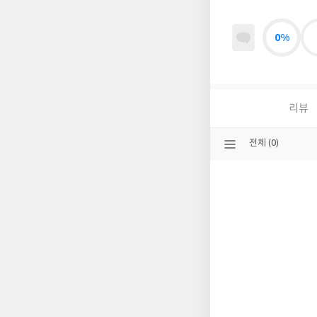
0%
리뷰
선
전체 (0)
택
된
분
류