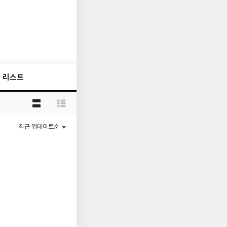
리스트
목
록
보
기
최근 업데이트순
선
택