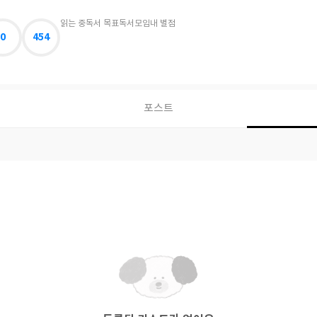
읽는 중
독서 목표
독서모임
내 별점
0
454
포스트