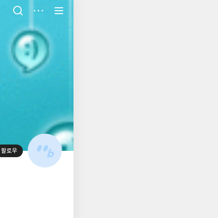
저
장
팔로우
대
표
사
진