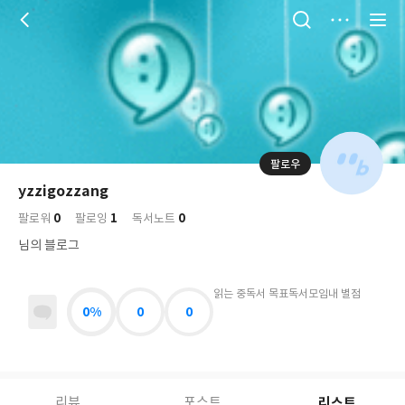
저
장
팔로우
나
의
yzzigozzang
님
대
사
0
1
0
의
팔로워
팔로잉
독서노트
표
락
사
사
배
님의 블로그
진
경
락
읽는 중
독서 목표
독서모임
내 별점
0%
0
0
리스트
리뷰
포스트