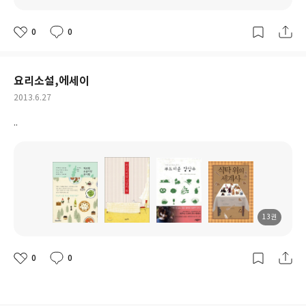
도
도
도
도
서
서
서
서
명
명
명
명
0
0
좋
댓
작
아
글
성
요
일
요리소설,에세이
작
2013.6.27
성
..
일
13권
도
도
도
도
서
서
서
서
명
명
명
명
0
0
좋
댓
작
아
글
성
요
일