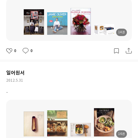
14권
도
도
도
도
서
서
서
서
명
명
명
명
0
0
좋
댓
작
아
글
성
요
일
일어원서
작
2012.5.31
성
..
일
16권