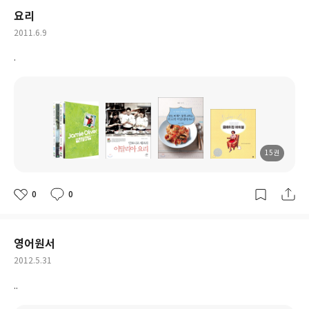
요리
작
2011.6.9
성
.
일
15권
도
도
도
도
서
서
서
서
명
명
명
명
0
0
좋
댓
작
아
글
성
요
일
영어원서
작
2012.5.31
성
..
일