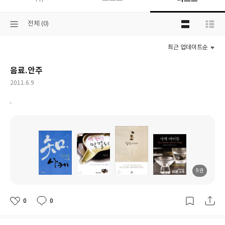
목
선
전체 (0)
록
택
보
된
기
최근 업데이트순
분
선
류
택
음료.안주
작
2011.6.9
성
.
일
9권
도
도
도
도
서
서
서
서
명
명
명
명
0
0
좋
댓
작
아
글
성
요
일