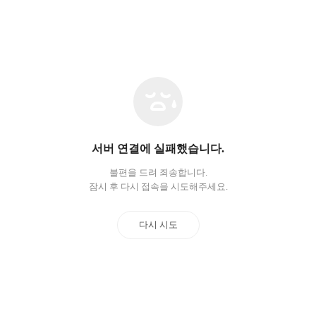
네
트
워
크
오
서버 연결에 실패했습니다.
류
불편을 드려 죄송합니다.
잠시 후 다시 접속을 시도해주세요.
다시 시도