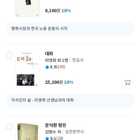
균
이
판
사
8,100
10%
원
가
격
평화시장과 한국 노동 운동의 시작
대화
리영희 외 1명
한길사
글
평
8.9
(105)
쓴
출
균
이
판
사
25,200
10%
원
가
격
지식인의 삶 - 리영희 선생님과의 대화
문익환 평전
김형수 저
실천문학사
글
평
9.1
(28)