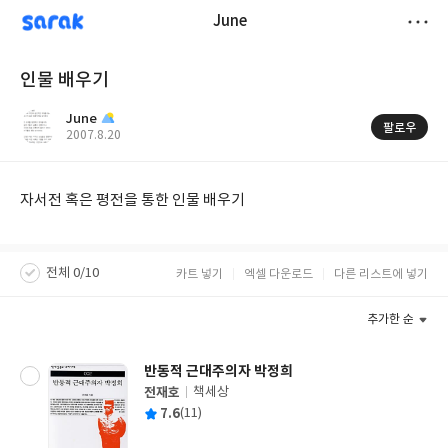
sarak
June
저
인물 배우기
장
June
팔로우
작
2007.8.20
성
일
자서전 혹은 평전을 통한 인물 배우기
전체 0/10
카트 넣기
엑셀 다운로드
다른 리스트에 넣기
추가한 순
반동적 근대주의자 박정희
전재호
책세상
글
평
7.6
(11)
쓴
출
균
이
판