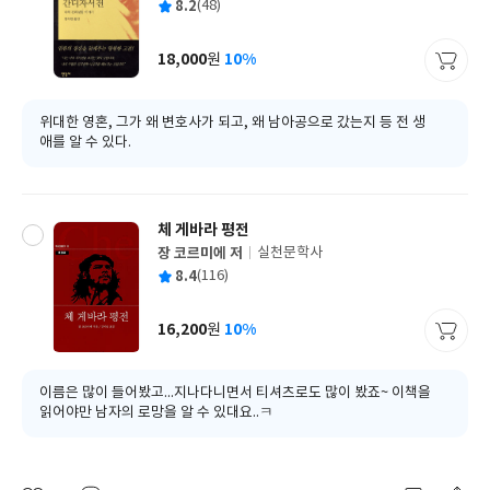
평
8.2
(48)
쓴
출
균
이
판
사
18,000
10%
원
가
격
위대한 영혼, 그가 왜 변호사가 되고, 왜 남아공으로 갔는지 등 전 생
애를 알 수 있다.
체 게바라 평전
장 코르미에 저
실천문학사
글
평
8.4
(116)
쓴
출
균
이
판
사
16,200
10%
원
가
격
이름은 많이 들어봤고...지나다니면서 티셔츠로도 많이 봤죠~ 이책을
읽어야만 남자의 로망을 알 수 있대요..ㅋ