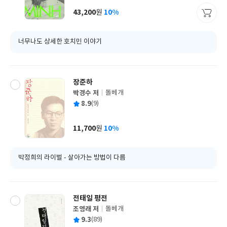
사
43,200
10%
원
가
격
너무나도 상세한 호치민 이야기
장준하
박경수 저
돌베개
글
평
8.9
(9)
쓴
출
균
이
판
사
11,700
10%
원
가
격
박정희의 라이벌 - 살아가는 방법이 다름
전태일 평전
조영래 저
돌베개
글
평
9.3
(89)
쓴
출