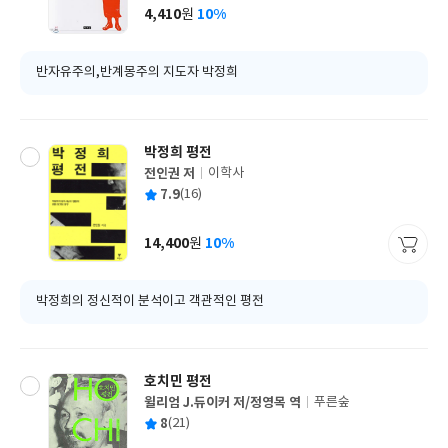
사
4,410
10%
원
가
격
반자유주의,반계몽주의 지도자 박정희
박정희 평전
전인권 저
이학사
글
평
7.9
(16)
쓴
출
균
이
판
사
14,400
10%
원
가
격
박정희의 정신적이 분석이고 객관적인 평전
호치민 평전
윌리엄 J.듀이커 저/정영목 역
푸른숲
글
평
8
(21)
쓴
출
균
이
판