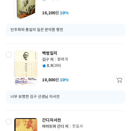
쓴
출
균
이
판
사
16,200
10%
원
가
격
민주화와 통일의 일꾼 문익환 평전
백범일지
김구 저
돌베개
글
평
8.9
(286)
쓴
출
균
이
판
사
10,800
10%
원
가
격
너무 유명한 김구 선생님 자서전
간디자서전
마하트마 간디 저
한길사
글