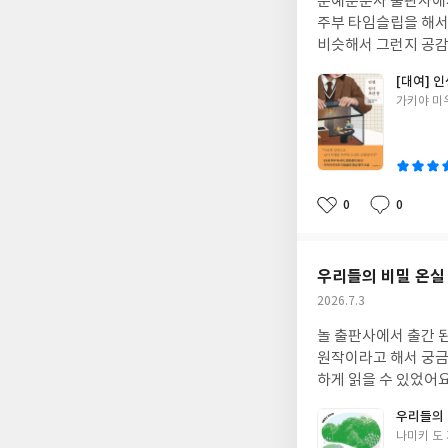
문예춘춘사 출판사에서 
일
주부 타임슬립을 해서
비슷해서 그런지 공감
[대여] 인
글
가키야 미
쓴
이
0
0
좋
댓
작
아
글
성
요
일
우리들의 비밀 온실
작
2026.7.3
성
놀 출판사에서 출간 
일
원작이라고 해서 궁
하게 읽을 수 있었어
우리들의 
글
나미키 도