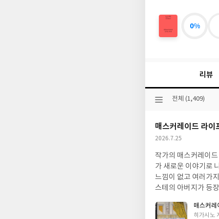
0%
심
장
보
다
단
리뷰
단
한
토
선
전체 (1,409)
마
택
토
된
한
매스커레이드 라이
분
알
류
작
2026.7.25
성
작가의 매스커레이드 
일
가 새로운 이야기로 
느낌이 없고 여러가지
스테의 아버지가 등장
면 좋겠습니다
매스커레
글
히가시노 