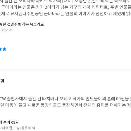
 출간 된 모리사와 아키오 작가의 [대여] 소중한 것일수록 작은 목소리로 
 곤마마라는 인물은 키가 2미터가 넘는 거구의 게이 캐릭터로, 주변 인물
존재로 묘사된다주인공인 곤마마라는 인물의 이야기가 잔잔하고 재밌게 읽을
소중한 것일수록 작은 목소리로
아키오 저
9권
W 출판사에서 출간 된 타치바나 오레코 작가의 반딧불이의 혼례 09권을 
말 마음에 들고 새로운 등장인물도 등장하면서 전개의 흥미를 더해가는 점
 혼례 09권
오레코 글,그림/유유리 역