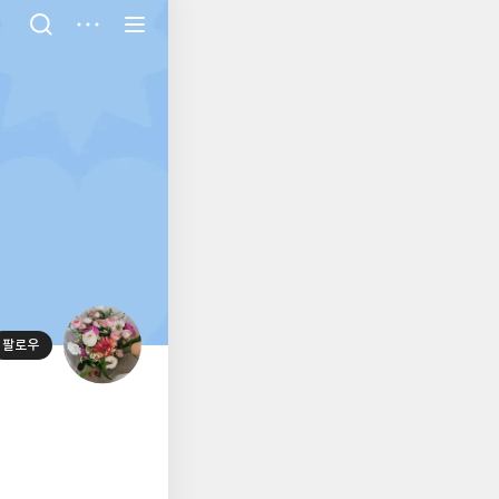
저
장
팔로우
대
표
사
진