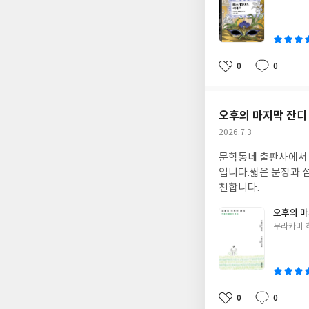
쓴
이
0
0
좋
댓
작
아
글
성
요
일
오후의 마지막 잔디
작
2026.7.3
성
문학동네 출판사에서 
일
입니다.짧은 문장과 
천합니다.
오후의 마
글
무라카미 
쓴
이
0
0
좋
댓
작