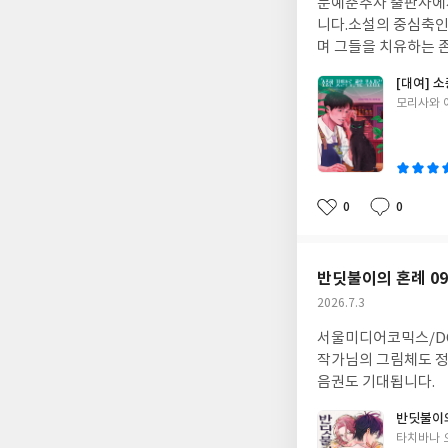
문예춘추사 출판사에서
일
니다.소설의 중심축인
며 그들을 치유하는 
[대여] 
글
모리사와 
쓴
이
0
0
좋
댓
작
아
글
성
요
일
반딧불이의 혼례 0
작
2026.7.3
성
서울미디어코믹스/DC
일
작가님의 그림체도 정
음권도 기대됩니다.
반딧불이의
글
타치바나 