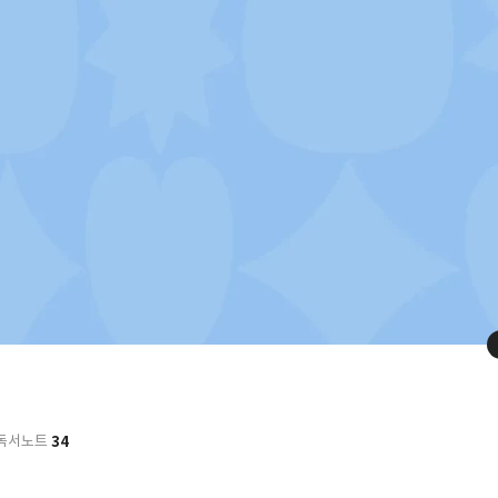
34
독서노트