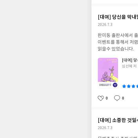
아
글
성
요
일
[대여] 당신을 막
작
2026.7.3
성
판미동 출판사에서 출
일
이벤트를 통해서 저렴
읽을수 있었습니다.
[대여] 
글
심선혜 저
쓴
이
0
0
좋
댓
작
아
글
성
요
일
[대여] 소중한 것
작
2026.7.3
성