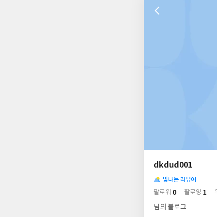
나
의
dkdud001
님
사
의
빛나는 리뷰어
락
사
배
0
1
팔로워
팔로잉
경
락
님의 블로그