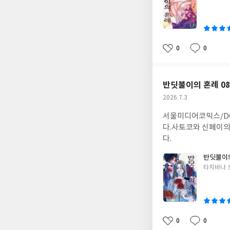
쓴
이
0
0
좋
댓
작
아
글
성
요
일
반딧불이의 혼례 0
작
2026.7.3
성
서울미디어코믹스/DC
일
다.사토코와 신페이의
다.
반딧불이의
글
타치바나 
쓴
이
0
0
좋
댓
작