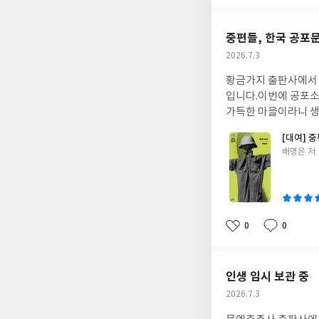
아
글
성
요
일
중편들, 한국 공포문
작
2026.7.3
성
황금가지 출판사에서 출
일
입니다.이번에 공포소
가득한 마을이라니 생
[대여] 
글
배명은 저
쓴
이
0
0
좋
댓
작
아
글
성
요
일
인생 임시 보관 중
작
2026.7.3
성