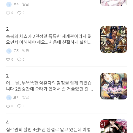
구절절한 훈계나 삶의 지혜를 입 밖
흔들리는 모습은 나였다면 더 힘들
냥 주인공 느낌인가? 로맨스물도 겸하는 작품이
별
로지
방금
으로 내지 않는다. 대신 위험 속으로
었을 것 같다는 생각이 들었다.책을
라 생각하는데 남주인공이 아직도 얼굴을 제대로
명
작
거침없이 몸을 던지고, 억울한 이들
0
0
읽고 난 뒤에도 가장 오래 남은 문장
안 보여줘서.... 여튼 상당히 귀족스러운 면을 강조
성
좋
댓
을 위해 묵묵히 발로 뛰며, 하모니
은 “기억은 고정된 것이 아니다. 매
아
글
한 주인공이라 이건 이거대로 신선했습니다
일
요
카 선율에 마음을 실어 보낼 뿐이다.
번 꺼낼 때마다 자신의 감정으로 조
2
그것은 인간의 혀끝에서 나오는 부
금씩 바뀐다. 그래서 어떤 기억은 점
축복의 체스카 2권정말 독특한 세계관이라서 읽
서지기 쉬운 말이 아니라, 온 존재
점 자신의 감정으로 덧칠된다.”라는
으면서 이해해야 해요... 처음에 친절하게 설명을
를 던져 증명해 내는 '행동의 언
문장이었다. 이 문장을 읽으며 예전
해주는 형식이 아니라 냅다 보여주고 본래 이런
어'였다. 돌아보면 나의 부모님 역
에 들었던 말이 떠올랐다. 당시에는
별
로지
방금
세계라고 인지시키는 방식이라서요. 그림도 마음
시도 나에 대한 사랑 표현 방식도 늘
힘들고 괴롭기만 했던 경험도 시간
명
작
0
0
에 들고 재미있게 보고 있긴 하지만 이 방대한 이
이와 닮아 있었다. 나의 부모님은 학
이 지나 다시 떠올리면 그 속의 좋은
성
좋
댓
아
글
야기를 어떻게 풀어낼지 조금 걱정도 됩니다.
교 선생님이 셨다가 돌아 가시기는
순간들만 남아 결국 좋은 추억처럼
일
요
했지만 살아생전에 자식인 나에게
미화된다는 이야기였다. 시간이 흐
2
"바르게 살아라", "서로 사랑하라"
르며 기억은 사실 자체보다 현재의
어느 날, 무뚝뚝한 약혼자의 감정을 알게 되었습
일일이 잔소리하지 않으셨다. 그저
감정에 의해 조금씩 변화한다. 그래
니다 2권중간에 오타가 있어서 좀 거슬렸던 걸 제
새벽바람을 가르며 일터로 향하는
서 같은 과거를 떠올리더라도 매번
외하면 나쁘지 않았어요... 남주인공이 무뚝뚝한
무거운 어깨로, 자식이 먹다 남긴
조금씩 다른 기억을 마주하게 되는
별
로지
방금
게 그냥 타고난 성격 어쩌고가 아니라 이런저런
찬밥을 묵묵히 치우는 거친 손마디
것인지도 모른다.이 책은 단순히 가
명
작
0
0
가정적인 환경의 이유가 있었다는 걸 알게 돼서
로, 자식의 허물을 소리 없이 덮어
성
상현실과 게임을 소재로 한 이야기
좋
댓
아
글
나쁘지 않았습니다. 여주인공에 대한 마음은 처음
일
주는 깊은 한숨으로 인생의 본(本)
가 아니라, 사람을 추억하는 방식과
요
부터 순수 호감이엇던 점도 좋았어요
과 교훈을 온몸으로 심어주셨다. 자
기억의 의미, 그리고 이별을 받아들
4
식은 그 뒷모습을 보며 자라고, 세
이는 과정에 대해 깊이 생각하게 만
십각관의 살인 4권5권 완결로 알고 있는데 이렇
월이 흘러 문득 깨달았을 때 비로소
드는 작품이었다.#리뷰어클럽리뷰