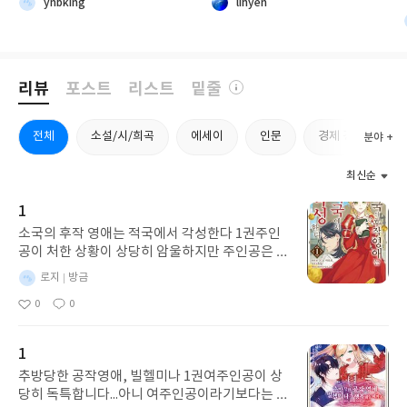
서
ynbking
lihyen
오직 시린 들판을 묵묵히 거닐던 한
면, 누구나 한 번쯤은 그 세계에 들
남자의 서성임과, 그 말 없는 발걸
어가고 싶어 할 것 같다. 친구뿐만
음을 바라보며 조금씩 자라난 소년
아니라 이미 세상을 떠난 사람의 마
의 시선이 있었을 뿐이다. 이 소설을
지막 순간 직전까지의 말투와 버릇,
읽는 내내 머릿속을 떠나지 않았던
성격, 기억이 그대로 저장되어 있다
리뷰
포스트
리스트
밑줄
잔상이 있다. 영화 《님아, 그 강을
면, 그리운 사람을 다시 만나고 싶
건너지 마오》에서 할아버지가 늙
은 마음을 거부하기는 어려울 것이
전체
소설/시/희곡
에세이
인문
경제 경영
분야 +
고 병들어가는 자신의 소를 바라보
다.『루프 안의 너』 속 게임은 단
며 나누던 깊은 침묵의 순간이다. 소
순한 가상현실이 아니다. 게임 속 캐
와 할아버지 사이엔 그 어떤 인간의
릭터들은 모두 죽은 사람들의 기억
최신순
언어도 오가지 않았다. 하지만 그들
을 담고 있으며, 남겨진 사람들이
1
은 서로의 눈빛만으로, 닳아진 가죽
그들을 추억할 수 있도록 존재한다.
을 쓰다듬는 거친 손길만으로 다가
하지만 도겸은 자신이 사라지는 것
소국의 후작 영애는 적국에서 각성한다 1권주인
오는 이별을 예감하고 서로를 위로
을 두려워한 나머지 다른 캐릭터들
공이 처한 상황이 상당히 암울하지만 주인공은 어
했다. 얼마전 뉴스에서 할아버지를
의 데이터를 흡수하며 점점 더 강해
떻게든 활기차게 이겨내요... 그런데 남주인공 너
별
로지
방금
배웅했던 할머니마져 돌아가셨다
진다. 그런 도겸을 바라보는 지우의
무 뜬금없이 남자 들여서 산다고 호통치는 거 아
명
작
는 뉴스는 나를 또 한번 마음을 묵직
감정은 쉽게 결론 내릴 수 없는 갈등
0
0
닌가 .... 좀 황당하긴 했네요...^^;;
성
좋
댓
하게 했다. 《아재》 속 아재가 구
을 보여준다. 소중했던 친구이기에
아
글
일
요
사하는 언어 역시 바로 그러했다. 불
차마 소멸시킬 수 없다는 마음과,
1
치병이라는 가혹한 운명 앞에서 인
다른 사람들의 소중한 추억이 사라
생의 마지막 페이지를 덮으러 온 정
지는 것을 막기 위해서는 결국 도겸
추방당한 공작영애, 빌헬미나 1권여주인공이 상
착지에서, 그는 소년 수동이에게 구
을 멈춰야 한다는 책임감 사이에서
당히 독특합니다...아니 여주인공이라기보다는 그