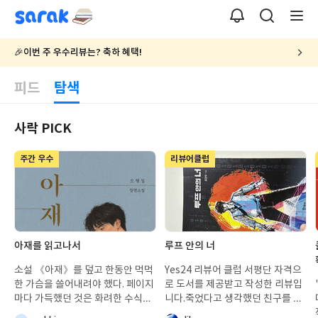
sarak
🎉이번 주 우수리뷰는? 축하 혜택!
피드
탐색
사락 PICK
탐
색
주간 우수
리뷰어클럽
아
첨
아재를 읽고나서
루프 안의 너
재
부
를
된
소설 《아재》를 덮고 한동안 먹먹
Yes24 리뷰어 클럽 서평단 자격으
읽
사
한 가슴을 쓸어내려야 했다. 페이지
로 도서를 제공받고 작성한 리뷰입
고
진
마다 가득했던 것은 화려한 수식어
니다.죽었다고 생각했던 친구를 가
나
나 거창한 웅변이 아니었다. 그곳엔
상현실 속에서 다시 만날 수 있다