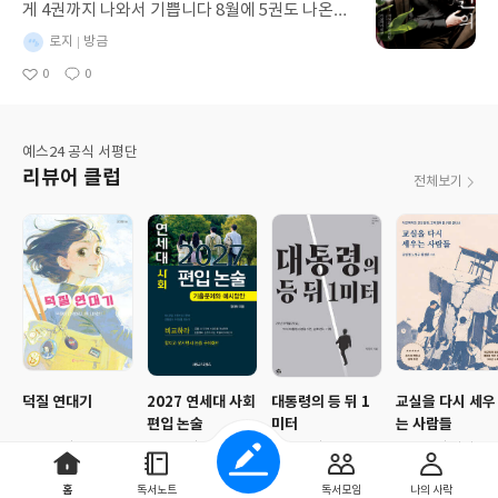
게 4권까지 나와서 기쁩니다 8월에 5권도 나온다
눈물 흘리게 되는 법이다. 수동이에
고 해서 이제 진짜 안심하고 쭉쭉 봤어요.... 전에
게 아재는 바로 그런 부모이자, 스
별
로지
방금
원서로 1권을 봤었는데 뒤늦게라도 이렇게 전자
명
작
승이며, 지독하리만치 다정한 어른
0
0
책이 나와서 너무 기뻐요. 다른 책들도 전자책으
성
좋
댓
이었다. 아재가 남긴 일기장을 펼쳐
아
글
로 나왔으면 좋겠다...!!!
일
들고 뒤늦게 그가 품었던 비밀과 진
요
심을 마주했을 수동이의 마음은 얼
마나 미어졌을까. 말 한마디 없이도
예스24 공식 서평단
세상에서 가장 거대한 사랑을 가르
리뷰어 클럽
전체보기
쳐주고 떠난 아재의 빈자리에서, 수
동이는 목놓아 울며 비로소 세상을
품을 수 있는 어른으로 성장했을 것
이다. 현란한 말들이 넘쳐나지만 진
심은 오히려 길을 잃어버리는 오늘
날, 《아재》가 보여준 침묵의 무게
는 내 마음에 깊은 울림을 남긴다.
진정한 언어는 귀가 아니라 마음으
로 듣는 것이며, 가장 위대한 사랑
은 소리 없이 흐른다는 것을, 아재
덕질 연대기
2027 연세대 사회
대통령의 등 뒤 1
교실을 다시 세우
의 시린 하모니카 소리가 오래도록
편입 논술
미터
는 사람들
귓가를 맴돌며 속삭이는 듯하다. 이
8월 10일
마감
8월 10일
마감
8월 10일
마감
8월 10일
마감
소설을 읽고 나후의 이 묵직한 울림
이 오래도록 내 마음에 머물러 있었
홈
독서노트
독서모임
나의 사락