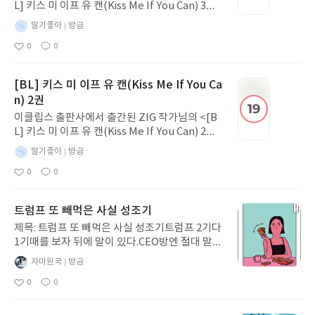
랑을 받아본 적이 없으니, 상실조차
흔들리는 모습은 나였다면 더 힘들
L] 키스 미 이프 유 캔(Kiss Me If You Can) 3권
느끼지 못하는 아이였으니까요.
었을 것 같다는 생각이 들었다.책을
(완결)>을 읽고 작성하는 리뷰입니다.클리셰를
별
딸기좋아
방금
"다른 아이들은 자기 어머니와 아
읽고 난 뒤에도 가장 오래 남은 문장
정교하고 매끄럽게 풀어내어 완결까지 막힘없이
명
작
버지의 자식인 것이 분명해 보였는
은 “기억은 고정된 것이 아니다. 매
0
0
몰입해서 읽은 작품입니다. 겉은 까칠하지만 속은
성
좋
댓
데, 메리는 누구의 딸이던 적이 없
번 꺼낼 때마다 자신의 감정으로 조
아
글
가련하고 순수한 체이스와 능력 있고 매력 넘치는
일
요
는 것 같았다." (P. 26) 이 문장을 읽
금씩 바뀐다. 그래서 어떤 기억은 점
조쉬의 케미가 마지막까지 훌륭하게 어우러졌습
[BL] 키스 미 이프 유 캔(Kiss Me If You Ca
는 순간 오래 마음이 머물렀어요. 먹
점 자신의 감정으로 덧칠된다.”라는
니다. 오해와 갈등을 넘어 엔딩까지 마무리되어
n) 2권
을 것과 입을 것은 부족하지 않았지
문장이었다. 이 문장을 읽으며 예전
읽는 내내 즐거웠고 지그 작가님표 할리킹의 진수
만, 메리를 진심으로 바라봐 주는
에 들었던 말이 떠올랐다. 당시에는
이클립스 출판사에서 출간된 ZIG 작가님의 <[B
를 느낄 수 있는 만족스러운 완결권이었습니다.
사람은 단 한 명도 없었어요. 아이에
힘들고 괴롭기만 했던 경험도 시간
L] 키스 미 이프 유 캔(Kiss Me If You Can) 2권>
게 정말 필요한 것은 부족함 없는 환
이 지나 다시 떠올리면 그 속의 좋은
을 읽고 작성하는 리뷰입니다.2권에서는 능력 있
별
딸기좋아
방금
경이 아니라, 있는 그대로 사랑하고
순간들만 남아 결국 좋은 추억처럼
고 매력 넘치는 조쉬에게 완벽한 왕자님 같은 체
명
작
이해해 주는 사람이라는 사실을 다
미화된다는 이야기였다. 시간이 흐
0
0
이스가 하염없이 휘둘리는 구도가 본격적으로 그
성
좋
댓
시금 깨닫게 돼요. 어른도 한때는 어
르며 기억은 사실 자체보다 현재의
아
글
려져 훨씬 흥미진진해집니다. 위기 상황 속에서
일
요
린아이였는데, 우리는 왜 그 마음을
감정에 의해 조금씩 변화한다. 그래
조쉬의 독보적인 매력이 폭발하며 두 사람의 관계
트럼프 또 빼먹은 사실 성조기
자꾸 잊어버리는 걸까요. 메리는 미
서 같은 과거를 떠올리더라도 매번
와 감정이 급격히 가까워지는 전개가 정말 몰입감
제목: 트럼프 또 빼먹은 사실 성조기트럼프 2기다
셀스웨이트 저택에 오면서 조금씩
조금씩 다른 기억을 마주하게 되는
넘쳤습니다. 본업에서 프로페셔널한 모습을 보여
1기때를 보자 뒤에 말이 있다.CEO방엔 절대 말이
달라져요. 마사와 이야기를 나누고,
것인지도 모른다.이 책은 단순히 가
주는 조쉬와 그에게 빠져드는 체이스의 케미가 훌
있어서는 안된다.책상은 4각형에 모서리가 뾰족
동물들과 친구인 디콘을 만나고, 버
상현실과 게임을 소재로 한 이야기
륭해 다음 권도 너무 기대됩니다.
별
자미원국
방금
한게 좋고 밤색과 검정색이 좋다.뒤에 창이 있으
려진 비밀의 화원을 자신의 공간으
가 아니라, 사람을 추억하는 방식과
명
작
0
0
면 의자와의 거리가 90-95cm 간격을 두어야 기
로 가꿔 나가면서요. 흙을 만지고 마
기억의 의미, 그리고 이별을 받아들
성
좋
댓
아
글
순환에 좋다.그게 안될땐 블라인드를 쳐야한다.난
음껏 뛰어놀며 계절의 변화를 온몸
이는 과정에 대해 깊이 생각하게 만
일
요
트럼프대통령에게 아무감정 없지만 TV에서 보니
으로 느끼는 동안 메리의 몸과 마음
드는 작품이었다.#리뷰어클럽리뷰