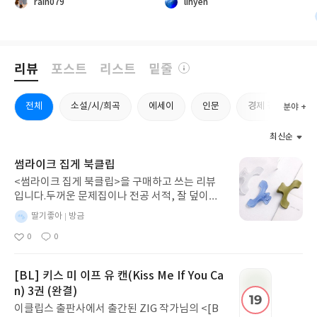
rain079
lihyen
싶은. 그 자체만으로도 궁금증을 불
면, 누구나 한 번쯤은 그 세계에 들
러일으키는 단어예요. 더욱이 화원
어가고 싶어 할 것 같다. 친구뿐만
이라니. 계절마다 피고 지는 꽃들이
아니라 이미 세상을 떠난 사람의 마
반겨줄 것 같은 그곳은 왜 비밀스러
지막 순간 직전까지의 말투와 버릇,
운 공간이 되었을까요. 그곳에는 어
성격, 기억이 그대로 저장되어 있다
리뷰
포스트
리스트
밑줄
떤 이야기가 숨어 있을까요. 나이가
면, 그리운 사람을 다시 만나고 싶
같은 사촌 메리와 콜린. 하지만 메리
은 마음을 거부하기는 어려울 것이
전체
소설/시/희곡
에세이
인문
경제 경영
분야 +
는 인도에서, 콜린은 영국에서 자랐
다.『루프 안의 너』 속 게임은 단
기에 열 살이 될 때까지 서로 만난
순한 가상현실이 아니다. 게임 속 캐
적이 없어요. 떨어져 자랐지만 둘은
릭터들은 모두 죽은 사람들의 기억
최신순
놀라울 만큼 닮았어요. 부모의 사랑
을 담고 있으며, 남겨진 사람들이
썸라이크 집게 북클립
을 받아본 적이 없고, 자신을 진심
그들을 추억할 수 있도록 존재한다.
으로 아껴주는 어른도, 함께 뛰어놀
하지만 도겸은 자신이 사라지는 것
<썸라이크 집게 북클립>을 구매하고 쓰는 리뷰
또래 친구도 없었지요. 무엇이 옳은
을 두려워한 나머지 다른 캐릭터들
입니다.두꺼운 문제집이나 전공 서적, 잘 덮이는
지 그른지 가르쳐주는 사람 대신 주
의 데이터를 흡수하며 점점 더 강해
책을 읽을 때 페이지를 안정적으로 고정해 두기
별
딸기좋아
방금
변 사람들은 아이들의 눈치만 보거
진다. 그런 도겸을 바라보는 지우의
편한 제품입니다. 투명한 디자인이라 글자를 가리
명
작
나 피하기 바빴어요. 그런 환경에서
감정은 쉽게 결론 내릴 수 없는 갈등
0
0
지 않고 집게 힘도 적당해서 종이가 크게 상하지
성
좋
댓
자란 아이들이 제멋대로이고 심술
을 보여준다. 소중했던 친구이기에
아
글
않으면서 튼튼하게 잡아줍니다. 야외에서 바람에
일
요
궂게 된 것은 어쩌면 당연한 일이었
차마 소멸시킬 수 없다는 마음과,
페이지가 넘어가는 것을 막아주거나 A4 낱장 프
[BL] 키스 미 이프 유 캔(Kiss Me If You Ca
는지도 모르겠어요. 특히 메리를 보
다른 사람들의 소중한 추억이 사라
린트를 묶어두는 등 다용도로 활용하기 좋습니
n) 3권 (완결)
며 마음이 아팠던 것은 부모를 잃고
지는 것을 막기 위해서는 결국 도겸
다.
도 슬퍼하지 못했다는 점이에요. 사
을 멈춰야 한다는 책임감 사이에서
이클립스 출판사에서 출간된 ZIG 작가님의 <[B