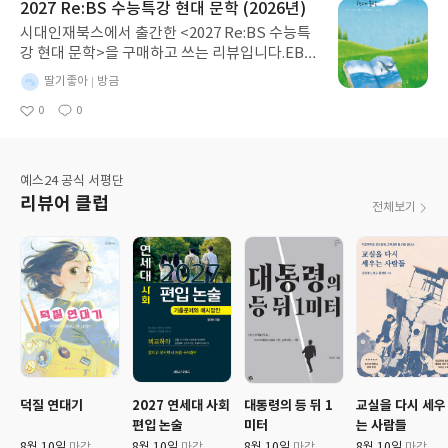
2027 Re:BS 수능특강 현대 문학 (2026년)
벌거벗은 임금님 같아서 하는 얘기다.♡♡한국에
도 함께 자라나요. 비밀의 화원은 단
시대인재북스에서 출간한 <2027 Re:BS 수능특
서 관상과 풍수하면 생각나는 대표적인 기업이 삼
순한 정원이 아니라, 메리가 삶의
강 현대 문학>을 구매하고 쓰는 리뷰입니다.EBS
성이다.얼마전까지 시끄러웠는데 그건 조선시대
기쁨을 되찾아 가는 공간이었어요.
수능특강에 수록된 현대 시와 산문의 핵심을 평가
돈을 찍어내던 주전소 자리인 태평로에서수구막
반면 콜린은 방 안에 자신을 가둔 채
별
딸기좋아
방금
원 시각에 맞추어 세밀하게 풀어낸 연계 분석서입
이가 없는 서초동으로 본관을 이전했기 때문이다.
살아왔어요. 아버지가 등이 굽었다
명
작
0
0
니다. 작품별 전개 과정과 인물 구도가 깔끔하게
☆☆삼성이 왜 초일류기업이 되었을까 이병철회
는 이유만으로 자신도 언젠가는 그
성
좋
댓
아
글
시각화되어 있고 수능 출제 포인트와 핵심 갈등까
장이 경영을 잘해서? 이건희회장이 마누라빼고
일
렇게 될 것이라 믿었고, 곧 죽게 될
요
지 짚어주어 독해 정확도를 끌어올리기 좋습니다.
다바꾸라고해서? 그게 아니고 이병철회장의 아
운명이라고 생각했죠. 누구도 그 두
단순 내용 암기를 넘어 평가원 출제 원리를 다지
버지가 평생을 터잡으러 다닌 사람이었기 때문이
려움을 바로잡아 주지 않았고, 주변
예스24 공식 서평단
고 실전에서 문제를 빠르게 해결하고 싶은 수험생
다.○○삼성본관을 보자 검다 검으면 주인의 기운
어른들은 아이의 마음을 헤아리기
리뷰어 클럽
전체보기
에게 추천합니다.
이 정체된다.또 울퉁불퉁하다.바람은 없어도 안되
보다 눈치만 보며 그런 믿음을 더욱
고 항상 불어도 안되고 너무 강해도 안되지만 불
굳게 만들었어요. 그런 콜린을 변화
규칙해서도 안된다.건물이 울퉁불퉁하면 바람소
시킨 것은 메리였어요. 자신과 닮은
리도 울퉁불퉁하다.선대부터 내려오는것들 예를
듯 다른 메리는 콜린을 방 밖으로 이
들면 유리천장 같은건 끊어야하지만 풍수 같은건
끌었고, 디콘과 함께 자연 속에서
받아들여야한다.풍수와 인연이 깊은 한국기업이
뛰놀며 세상을 마주하게 했어요. 그
현대와SK고 인연을 끊은 대표적인 기업이 삼성
러자 콜린은 미래를 꿈꾸기 시작했
과 롯데다.♡♡중앙일보 서소문에서 상암동으로
고, 절망 대신 희망을, 두려움 대신
이전했다.터는 둘째치고 건물모양이 예술적일진
가능성을 믿게 돼요. 그제야 비로소
몰라도 울퉁불퉁하다.그럼 건물에 입주한 회사의
어린아이다운 웃음과 호기심을 되
덕질 연대기
2027 연세대 사회
대통령의 등 뒤 1
교실을 다시 세우
운도 울퉁불퉁해진다.내가 행동반경이 좁아 많은
찾아 가요. 책을 읽으며 특히 마음에
편입 논술
미터
는 사람들
건물을 보진 못했지만 명당중에 최고의 명당을 꼽
남았던 말이 있어요. "하루에 다 자
8월 10일
마감
8월 10일
마감
8월 10일
마감
8월 10일
마감