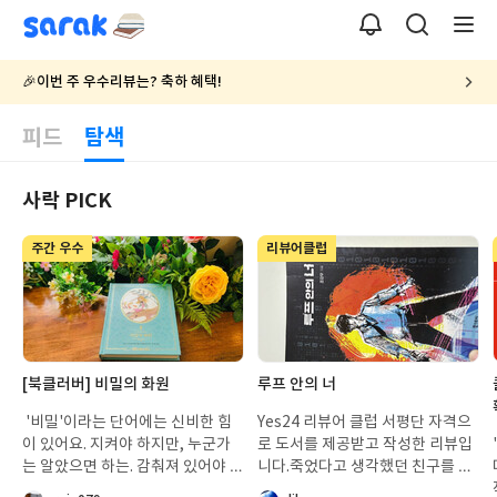
sarak
🎉이번 주 우수리뷰는? 축하 혜택!
피드
탐색
사락 PICK
탐
색
주간 우수
리뷰어클럽
첨
첨
[북클러버] 비밀의 화원
루프 안의 너
부
부
된
된
'비밀'이라는 단어에는 신비한 힘
Yes24 리뷰어 클럽 서평단 자격으
사
사
이 있어요. 지켜야 하지만, 누군가
로 도서를 제공받고 작성한 리뷰입
진
진
는 알았으면 하는. 감춰져 있어야 할
니다.죽었다고 생각했던 친구를 가
것 같지만, 한편으로는 들여다보고
상현실 속에서 다시 만날 수 있다